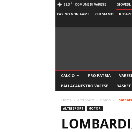
C
32.3
GIOVEDÌ,
COMUNE DI VARESE
CASINO NON AAMS
CHI SIAMO
REDAZI
CALCIO
PRO PATRIA
VARESE
PALLACANESTRO VARESE
BASKET
Home
Altri Sport
Motori
Lombardi
ALTRI SPORT
MOTORI
LOMBARDIA