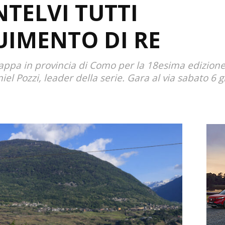
NTELVI TUTTI
UIMENTO DI RE
tappa in provincia di Como per la 18esima edizione d
l Pozzi, leader della serie. Gara al via sabato 6 