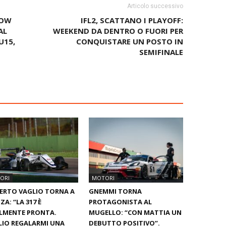
Articolo successivo
HOW
IFL2, SCATTANO I PLAYOFF:
AL
WEEKEND DA DENTRO O FUORI PER
U15,
CONQUISTARE UN POSTO IN
SEMIFINALE
ORI
MOTORI
ERTO VAGLIO TORNA A
GNEMMI TORNA
A: “LA 317 È
PROTAGONISTA AL
LMENTE PRONTA.
MUGELLO: “CON MATTIA UN
IO REGALARMI UNA
DEBUTTO POSITIVO”.