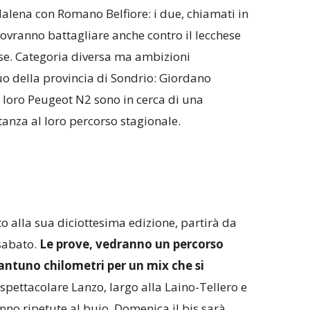
alena con Romano Belfiore: i due, chiamati in
dovranno battagliare anche contro il lecchese
sse. Categoria diversa ma ambizioni
o della provincia di Sondrio: Giordano
 loro Peugeot N2 sono in cerca di una
tanza al loro percorso stagionale.
unto alla sua diciottesima edizione, partirà da
sabato.
Le prove, vedranno un percorso
antuno chilometri per un mix che si
 spettacolare Lanzo, largo alla Laino-Tellero e
nno ripetute al buio. Domenica il bis sarà