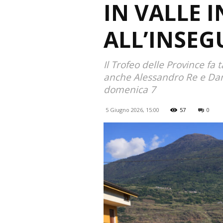
IN VALLE I
ALL’INSEG
Il Trofeo delle Province fa 
anche Alessandro Re e Danie
domenica 7
5 Giugno 2026, 15:00
57
0