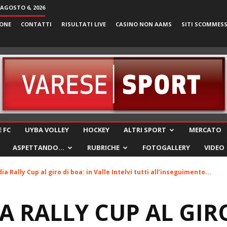
 AGOSTO 6, 2026
ONE
CONTATTI
RISULTATI LIVE
CASINO NON AAMS
SITI SCOMMES
VareseSport
 FC
UYBA VOLLEY
HOCKEY
ALTRI SPORT
MERCATO
ASPETTANDO…
RUBRICHE
FOTOGALLERY
VIDEO
a Rally Cup al giro di boa: in Valle Intelvi tutti all’inseguimento...
 RALLY CUP AL GIRO