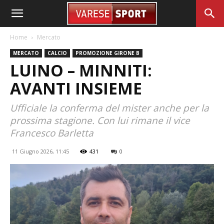
Home
Mercato
MERCATO
CALCIO
PROMOZIONE GIRONE B
LUINO – MINNITI:
AVANTI INSIEME
Ufficiale la conferma del mister anche per la
prossima stagione. Con lui rimane il vice
Francesco Barletta
11 Giugno 2026, 11:45
431
0