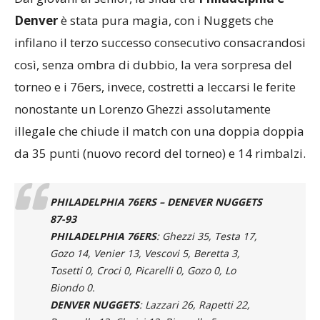
Dai giovani ai senior, la sfida tra
Philadelphia e
Denver
è stata pura magia, con i Nuggets che
infilano il terzo successo consecutivo consacrandosi
così, senza ombra di dubbio, la vera sorpresa del
torneo e i 76ers, invece, costretti a leccarsi le ferite
nonostante un Lorenzo Ghezzi assolutamente
illegale che chiude il match con una doppia doppia
da 35 punti (nuovo record del torneo) e 14 rimbalzi.
PHILADELPHIA 76ERS – DENEVER NUGGETS
87-93
PHILADELPHIA 76ERS
: Ghezzi 35, Testa 17,
Gozo 14, Venier 13, Vescovi 5, Beretta 3,
Tosetti 0, Croci 0, Picarelli 0, Gozo 0, Lo
Biondo 0.
DENVER NUGGETS
: Lazzari 26, Rapetti 22,