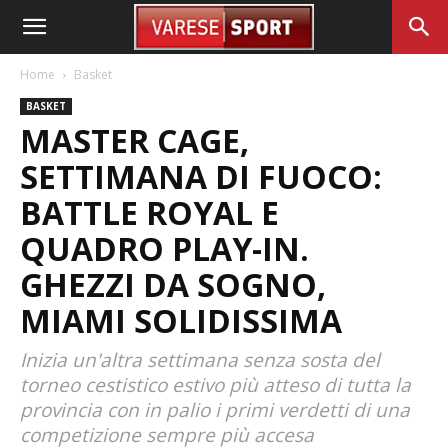
Home
Basket
BASKET
MASTER CAGE,
SETTIMANA DI FUOCO:
BATTLE ROYAL E
QUADRO PLAY-IN.
GHEZZI DA SOGNO,
MIAMI SOLIDISSIMA
Inizia un'altra settimana senza sosta del
torneo cestistico estivo più atteso di tutta la
provincia con in palio i primi verdetti di una
competizione sempre più accesa