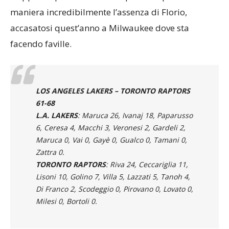
troppo nel pitturato e sulla quale sta pesando in
maniera incredibilmente l’assenza di Florio,
accasatosi quest’anno a Milwaukee dove sta
facendo faville.
LOS ANGELES LAKERS – TORONTO RAPTORS
61-68
L.A. LAKERS
: Maruca 26, Ivanaj 18, Paparusso
6, Ceresa 4, Macchi 3, Veronesi 2, Gardeli 2,
Maruca 0, Vai 0, Gayè 0, Gualco 0, Tamani 0,
Zattra 0.
TORONTO RAPTORS
: Riva 24, Ceccariglia 11,
Lisoni 10, Golino 7, Villa 5, Lazzati 5, Tanoh 4,
Di Franco 2, Scodeggio 0, Pirovano 0, Lovato 0,
Milesi 0, Bortoli 0.