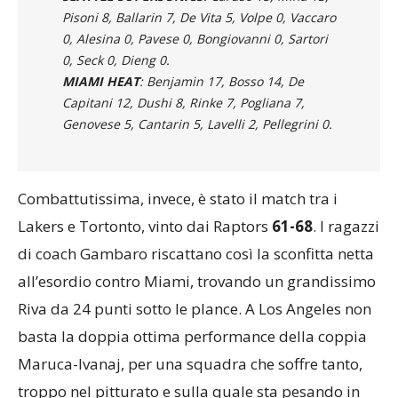
SEATTLE SUPERSONICS
: Caruso 15, Mina 13,
Pisoni 8, Ballarin 7, De Vita 5, Volpe 0, Vaccaro
0, Alesina 0, Pavese 0, Bongiovanni 0, Sartori
0, Seck 0, Dieng 0.
MIAMI HEAT
: Benjamin 17, Bosso 14, De
Capitani 12, Dushi 8, Rinke 7, Pogliana 7,
Genovese 5, Cantarin 5, Lavelli 2, Pellegrini 0.
Combattutissima, invece, è stato il match tra i
Lakers e Tortonto, vinto dai Raptors
61-68
. I ragazzi
di coach Gambaro riscattano così la sconfitta netta
all’esordio contro Miami, trovando un grandissimo
Riva da 24 punti sotto le plance. A Los Angeles non
basta la doppia ottima performance della coppia
Maruca-Ivanaj, per una squadra che soffre tanto,