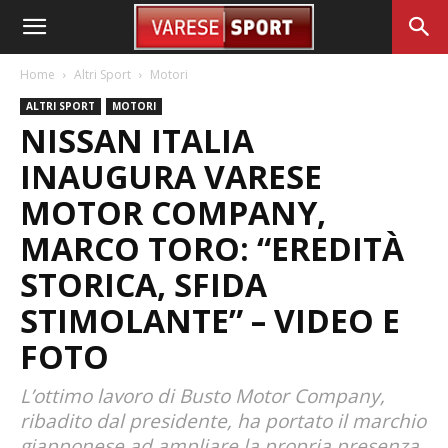
Home
Altri Sport
Motori
ALTRI SPORT
MOTORI
NISSAN ITALIA
INAUGURA VARESE
MOTOR COMPANY,
MARCO TORO: “EREDITÀ
STORICA, SFIDA
STIMOLANTE” – VIDEO E
FOTO
L’ottimo lavoro di Busto Motor Company,
ribadito dal presidente, ha portato il marchio
giapponese ad ampliare la propria presenza