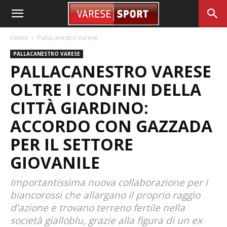
Home
Pallacanestro Varese
PALLACANESTRO VARESE
PALLACANESTRO VARESE
OLTRE I CONFINI DELLA
CITTÀ GIARDINO:
ACCORDO CON GAZZADA
PER IL SETTORE
GIOVANILE
Importantissima nuova collaborazione per i
biancorossi che allargano il proprio raggio
d'azione e trovano terreno fertile nella
società gialloblu, grazie alla figura di un ex