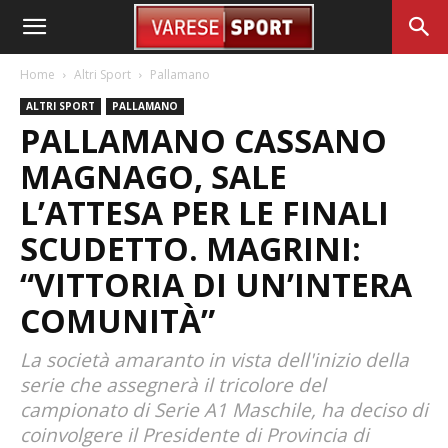
Home
Altri Sport
Pallamano
ALTRI SPORT
PALLAMANO
PALLAMANO CASSANO
MAGNAGO, SALE
L’ATTESA PER LE FINALI
SCUDETTO. MAGRINI:
“VITTORIA DI UN’INTERA
COMUNITÀ”
La società amaranto in vista dell'inizio della
serie che assegnerà il tricolore del
campionato di Serie A1 Maschile, ha deciso di
coinvolgere il Presidente di Provincia di