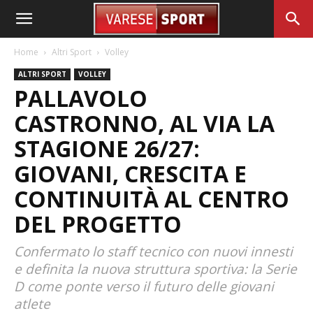
Home
Altri Sport
Volley
ALTRI SPORT
VOLLEY
PALLAVOLO
CASTRONNO, AL VIA LA
STAGIONE 26/27:
GIOVANI, CRESCITA E
CONTINUITÀ AL CENTRO
DEL PROGETTO
Confermato lo staff tecnico con nuovi innesti
e definita la nuova struttura sportiva: la Serie
D come ponte verso il futuro delle giovani
atlete