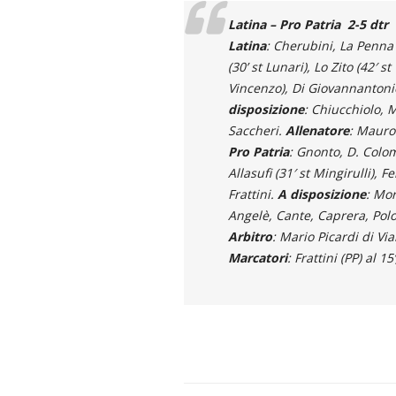
Latina – Pro Patria 2-5 dtr (
Latina
: Cherubini, La Penna (
(30’ st Lunari), Lo Zito (42′ s
Vincenzo), Di Giovannantonio
disposizione
: Chiucchiolo, M
Saccheri.
Allenatore
: Mauro 
Pro Patria
: Gnonto, D. Colom
Allasufi (31′ st Mingirulli), F
Frattini.
A disposizione
: Mor
Angelè, Cante, Caprera, Pol
Arbitro
: Mario Picardi di Vi
Marcatori
: Frattini (PP) al 15