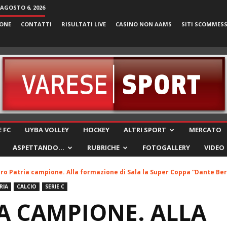
 AGOSTO 6, 2026
ONE
CONTATTI
RISULTATI LIVE
CASINO NON AAMS
SITI SCOMMES
VareseSport
 FC
UYBA VOLLEY
HOCKEY
ALTRI SPORT
MERCATO
ASPETTANDO…
RUBRICHE
FOTOGALLERY
VIDEO
ro Patria campione. Alla formazione di Sala la Super Coppa “Dante Berr
RIA
CALCIO
SERIE C
A CAMPIONE. ALLA