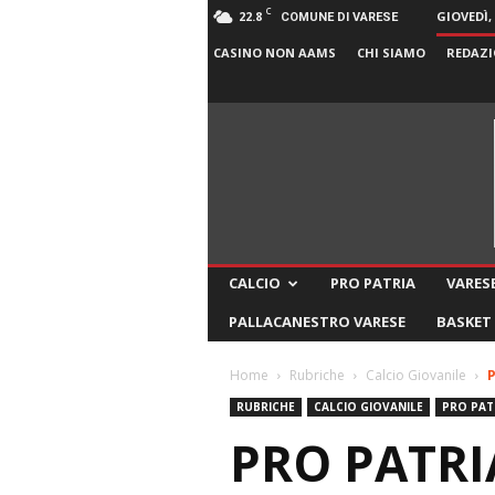
C
22.8
GIOVEDÌ,
COMUNE DI VARESE
CASINO NON AAMS
CHI SIAMO
REDAZI
CALCIO
PRO PATRIA
VARESE
PALLACANESTRO VARESE
BASKET
Home
Rubriche
Calcio Giovanile
P
RUBRICHE
CALCIO GIOVANILE
PRO PAT
PRO PATRI