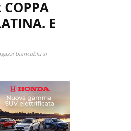
R COPPA
ATINA. E
gazzi biancoblu si