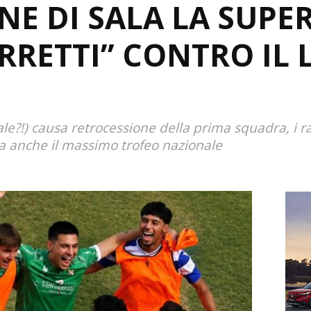
E DI SALA LA SUPE
RRETTI” CONTRO IL L
?
le?!) causa retrocessione della prima squadra, i ra
a anche il massimo trofeo nazionale