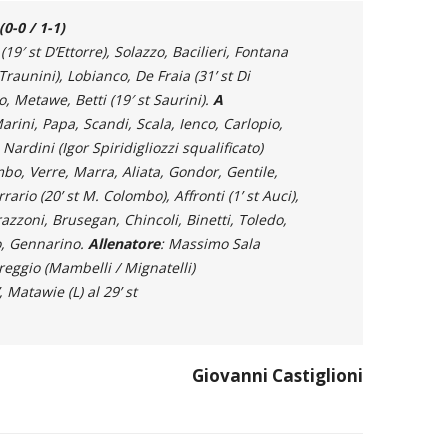
0-0 / 1-1)
19′ st D’Ettorre), Solazzo, Bacilieri, Fontana
t Traunini), Lobianco, De Fraia (31’ st Di
, Metawe, Betti (19′ st Saurini).
A
arini, Papa, Scandi, Scala, Ienco, Carlopio,
Nardini (Igor Spiridigliozzi squalificato)
bo, Verre, Marra, Aliata, Gondor, Gentile,
errario (20’ st M. Colombo), Affronti (1’ st Auci),
azzoni, Brusegan, Chincoli, Binetti, Toledo,
o, Gennarino.
Allenatore
: Massimo Sala
areggio (Mambelli / Mignatelli)
’, Matawie (L) al 29’ st
Giovanni Castiglioni