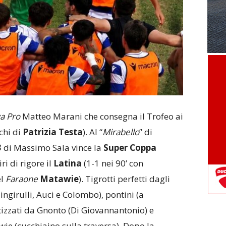
a Pro
Matteo Marani che consegna il Trofeo ai
chi di
Patrizia Testa
). Al “
Mirabello
” di
3
di Massimo Sala vince la
Super Coppa
ri di rigore il
Latina
(1-1 nei 90’ con
el
Faraone
Matawie
). Tigrotti perfetti dagli
ngirulli, Auci e Colombo), pontini (a
otizzati da Gnonto (Di Giovannantonio) e
wie (cucchiaino sulla traversa). Dopo la