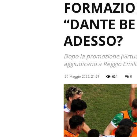
FORMAZION
“DANTE BE
ADESSO
Dopo la promozione (virtua
aggiudicano a Reggio Emili
30 Maggio 2026, 21:31
624
0