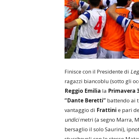
Finisce con il Presidente di
Leg
ragazzi biancoblu (sotto gli oc
Reggio Emilia
la
Primavera 
“Dante Beretti”
battendo ai ti
vantaggio di
Frattini
e pari d
undici
metri (a segno Marra, Mi
bersaglio il solo Saurini), ipn
stucchevoli con lo stesso Mata