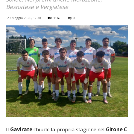
Besnatese e Vergiatese
29 Maggio 2026, 12:30
1169
0
Il
Gavirate
chiude la propria stagione nel
Girone C