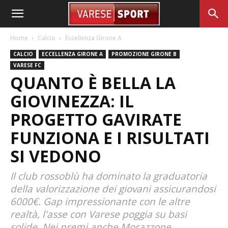
Home
Calcio
Eccellenza Girone A
CALCIO
ECCELLENZA GIRONE A
PROMOZIONE GIRONE B
VARESE FC
QUANTO È BELLA LA
GIOVINEZZA: IL
PROGETTO GAVIRATE
FUNZIONA E I RISULTATI
SI VEDONO
Il club rossoblù ha dominato la graduatoria
della valorizzazione dei giovani assicurandosi
6000€. Gap impressionante con le altre
realtà, l'asse con Varese poggia su basi
solide. Nei premi anche Morazzone,