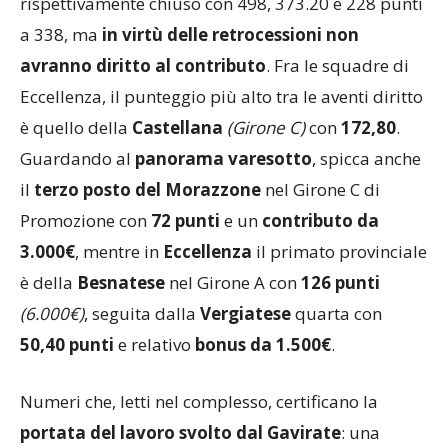
rispettivamente chiuso con 498, 373.20 e 228 punti
a 338, ma
in virtù delle retrocessioni non
avranno diritto al contributo
. Fra le squadre di
Eccellenza, il punteggio più alto tra le aventi diritto
è quello della
Castellana
(Girone C)
con
172,80
.
Guardando al
panorama varesotto
, spicca anche
il
terzo posto del Morazzone
nel Girone C di
Promozione con
72 punti
e un
contributo da
3.000€
, mentre in
Eccellenza
il primato provinciale
è della
Besnatese
nel Girone A con
126 punti
(6.000€)
, seguita dalla
Vergiatese
quarta con
50,40 punti
e relativo
bonus da 1.500€
.
Numeri che, letti nel complesso, certificano la
portata del lavoro svolto dal Gavirate
: una