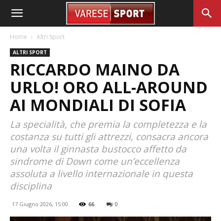
Home
Altri Sport
ALTRI SPORT
RICCARDO MAINO DA
URLO! ORO ALL-AROUND
AI MONDIALI DI SOFIA
La specialità, che premia la completezza e la
costanza su tutti gli attrezzi, consacra ancora
una volta il ginnasta bustocco affetto da
sindrome di Down come un’eccellenza
assoluta a livello internazionale in questa
disciplina
17 Giugno 2026, 15:00
66
0