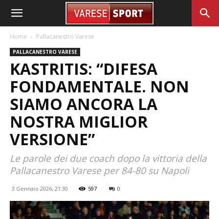
Home
Pallacanestro Varese
PALLACANESTRO VARESE
KASTRITIS: “DIFESA
FONDAMENTALE. NON
SIAMO ANCORA LA
NOSTRA MIGLIOR
VERSIONE”
Le parole dei due coach dopo la vittoria della
Pallacanestro Varese per 84-80 su Napoli
3 Gennaio 2026, 21:30
597
0