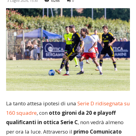
3 Luglio 2026, 15:30
10266
0
La tanto attesa ipotesi di una
Serie D ridisegnata su
160 squadre
, con
otto gironi da 20
e playoff
qualificanti in ottica Serie C
, non vedrà almeno
per ora la luce. Attraverso il
primo Comunicato