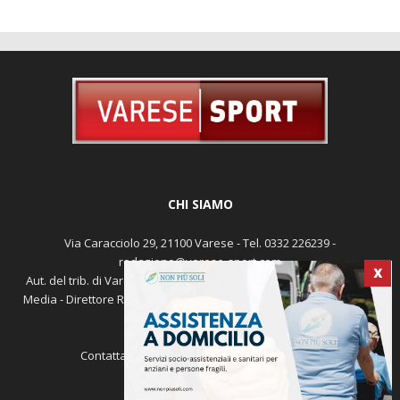
CHI SIAMO
Via Caracciolo 29, 21100 Varese - Tel. 0332 226239 -
redazione@varese-sport.com
Aut. del trib. di Varese n. 345 del 09-02-1979 - Prodotto da Sunrise
Media - Direttore Responsabile: Michele Marocco -
Cookie policy
X
Pubblicità
Contattaci:
redazione@varese-sport.com
SEGUICI