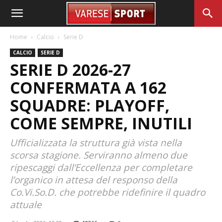
Home
Calcio
Serie D
CALCIO
SERIE D
SERIE D 2026-27
CONFERMATA A 162
SQUADRE: PLAYOFF,
COME SEMPRE, INUTILI
Ufficializzata la struttura già vista nella
scorsa stagione. Serviranno almeno due
ripescaggi dall’Eccellenza per completare
l’organico in attesa del responso della
Co.Vi.So.D. che potrebbe ridefinire il quadro
attuale