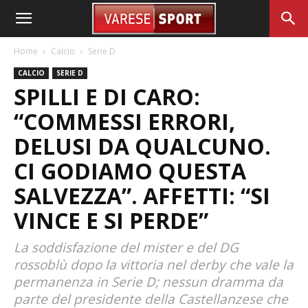
Home
Calcio
Serie D
CALCIO
SERIE D
SPILLI E DI CARO:
“COMMESSI ERRORI,
DELUSI DA QUALCUNO.
CI GODIAMO QUESTA
SALVEZZA”. AFFETTI: “SI
VINCE E SI PERDE”
La soddisfazione del mister e del DG
rossoblù dopo la vittoria nel derby che vale la
permanenza in Serie D; nessun dramma da
parte del presidente della Castellanzese che