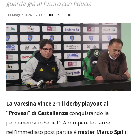
guarda già al futuro con fiducia
10 Maggio 2026, 17:39
655
0
La Varesina vince 2-1 il derby playout al
“Provasi” di Castellanza
conquistando la
permanenza in Serie D. A rompere le danze
nell’immediato post partita è
mister Marco Spilli
: