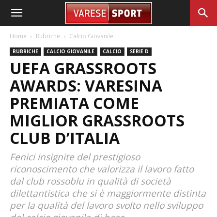
Home
Rubriche
Calcio Giovanile
RUBRICHE
CALCIO GIOVANILE
CALCIO
SERIE D
UEFA GRASSROOTS
AWARDS: VARESINA
PREMIATA COME
MIGLIOR GRASSROOTS
CLUB D’ITALIA
Fenici insignite del prestigioso
riconoscimento che valorizza il lavoro fatto
dal club rossoblu in qualità di società
dilettantistica che si è maggiormente distinta
per la qualità del lavoro svolto nello sviluppo