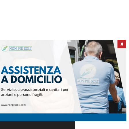
X
ICI