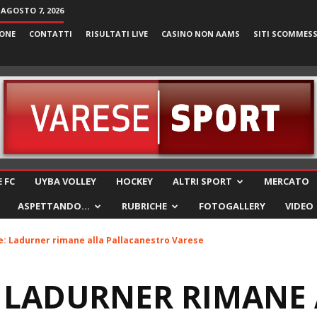
 AGOSTO 7, 2026
ONE
CONTATTI
RISULTATI LIVE
CASINO NON AAMS
SITI SCOMMES
VareseSport
 FC
UYBA VOLLEY
HOCKEY
ALTRI SPORT
MERCATO
ASPETTANDO…
RUBRICHE
FOTOGALLERY
VIDEO
le: Ladurner rimane alla Pallacanestro Varese
: LADURNER RIMANE