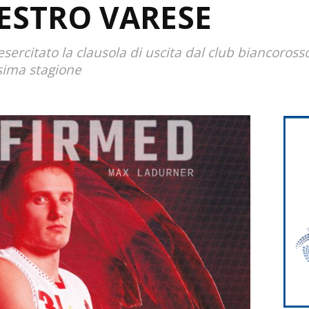
ESTRO VARESE
sercitato la clausola di uscita dal club biancorosso
sima stagione