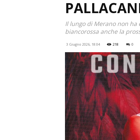
PALLACAN
Il lungo di Merano non ha e
biancorossa anche la pros
3 Giugno 2026, 18:04
218
0