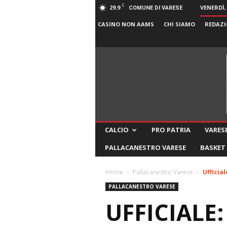
C
29.9
VENERDÌ,
COMUNE DI VARESE
CASINO NON AAMS
CHI SIAMO
REDAZI
CALCIO
PRO PATRIA
VARESE
PALLACANESTRO VARESE
BASKET
Home
Pallacanestro Varese
Ufficia
PALLACANESTRO VARESE
UFFICIALE