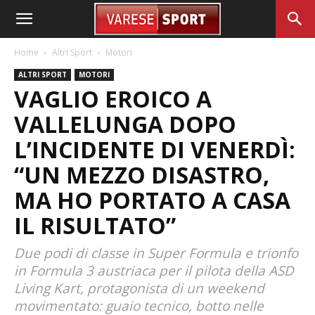
Home
Altri Sport
Motori
ALTRI SPORT
MOTORI
VAGLIO EROICO A
VALLELUNGA DOPO
L’INCIDENTE DI VENERDÌ:
“UN MEZZO DISASTRO,
MA HO PORTATO A CASA
IL RISULTATO”
Due podi di classe in Super Formula e trionfo
in Formula 3 austriaca per il pilota della ASD
Living Kart, protagonista di un weekend
movimentato: guaio tecnico, botto nelle