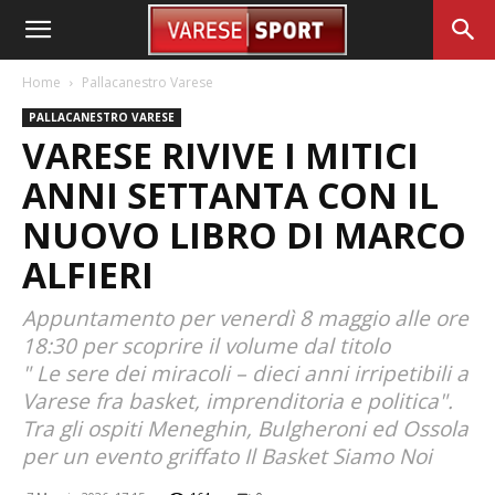
Home
Pallacanestro Varese
PALLACANESTRO VARESE
VARESE RIVIVE I MITICI
ANNI SETTANTA CON IL
NUOVO LIBRO DI MARCO
ALFIERI
Appuntamento per venerdì 8 maggio alle ore
18:30 per scoprire il volume dal titolo
" Le sere dei miracoli – dieci anni irripetibili a
Varese fra basket, imprenditoria e politica".
Tra gli ospiti Meneghin, Bulgheroni ed Ossola
per un evento griffato Il Basket Siamo Noi