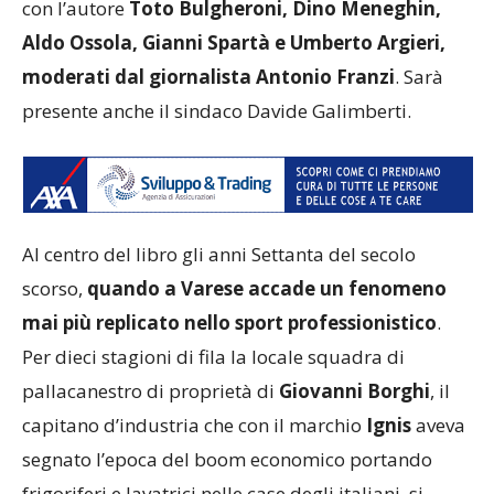
con l’autore
Toto Bulgheroni, Dino Meneghin,
Aldo Ossola, Gianni Spartà e Umberto Argieri,
moderati dal giornalista Antonio Franzi
. Sarà
presente anche il sindaco Davide Galimberti.
Al centro del libro gli anni Settanta del secolo
scorso,
quando a Varese accade un fenomeno
mai più replicato nello sport professionistico
.
Per dieci stagioni di fila la locale squadra di
pallacanestro di proprietà di
Giovanni Borghi
, il
capitano d’industria che con il marchio
Ignis
aveva
segnato l’epoca del boom economico portando
frigoriferi e lavatrici nelle case degli italiani, si