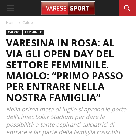
Home
Calcio
CALCIO
FEMMINILE
VARESINA IN ROSA: AL
VIA GLI OPEN DAY DEL
SETTORE FEMMINILE.
MAIOLO: “PRIMO PASSO
PER ENTRARE NELLA
NOSTRA FAMIGLIA”
Nella prima metà di luglio si aprono le porte
dell'Elmec Solar Stadium per dare la
possibilità a tante aspiranti calciatrici di
entrare a far parte della famiglia rossoblu