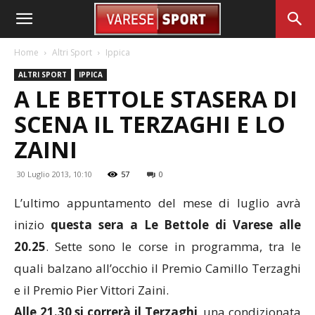
Home
Altri Sport
Ippica
ALTRI SPORT
IPPICA
A LE BETTOLE STASERA DI
SCENA IL TERZAGHI E LO
ZAINI
30 Luglio 2013, 10:10
57
0
L’ultimo appuntamento del mese di luglio avrà
inizio
questa sera a Le Bettole di Varese alle
20.25
. Sette sono le corse in programma, tra le
quali balzano all’occhio il Premio Camillo Terzaghi
e il Premio Pier Vittori Zaini.
Alle 21.30 si correrà il Terzaghi
, una condizionata