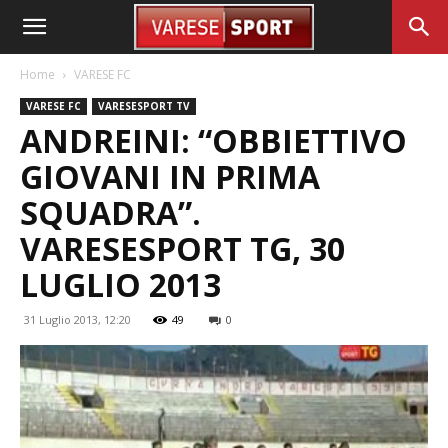
Home
VARESE FC
VARESE FC
VARESESPORT TV
ANDREINI: “OBBIETTIVO
GIOVANI IN PRIMA
SQUADRA”.
VARESESPORT TG, 30
LUGLIO 2013
31 Luglio 2013, 12:20
49
0