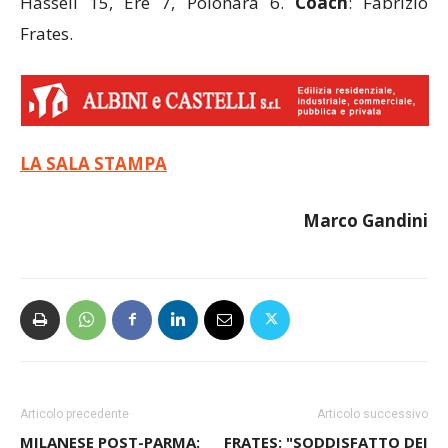
Hassell 15, Ere 7, Polonara 6.
Coach
: Fabrizio
Frates.
LA SALA STAMPA
Marco Gandini
Articolo precedente
Articolo successivo
MILANESE POST-PARMA:
FRATES: "SODDISFATTO DEI