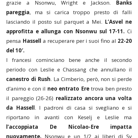
grazie a Nsonwu, Wright e Jackson.
Banks
pareggia
, ma si carica troppo presto di falli
lasciando il posto sul parquet a Mei.
L’Asvel ne
approfitta e allunga con Nsonwu sul 17-11.
Ci
pensa
Hassell
a recuperare per i suoi fino al
22-20
del 10′.
I francesi cominciano bene anche il secondo
periodo con Leslie e Chassang che annullano il
canestro di Rush
. La Cimberio, però, non si perde
d’animo e con il
neo entrato Ere
trova ben presto
il pareggio (26-26)
realizzato ancora una volta
da Hassell
. I padroni di casa si svegliano e si
riportano in avanti con Keselj e Leslie ma
l’accoppiata De Nicolao-Ere impatta
nuovamente.
Nsonwu e un 1/2 ai liberi di Sy