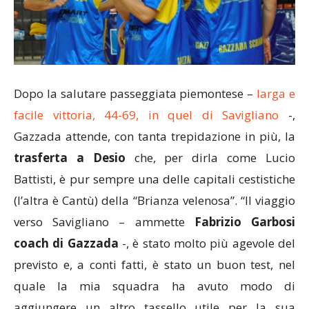
Dopo la salutare passeggiata piemontese –
larga e
facile vittoria, 44-69, in quel di Savigliano
-,
Gazzada attende, con tanta trepidazione in più, la
trasferta a Desio
che, per dirla come Lucio
Battisti, è pur sempre una delle capitali cestistiche
(l’altra è Cantù) della “Brianza velenosa”. “Il viaggio
verso Savigliano – ammette
Fabrizio Garbosi
coach di Gazzada
-, è stato molto più agevole del
previsto e, a conti fatti, è stato un buon test, nel
quale la mia squadra ha avuto modo di
aggiungere un altro tassello utile per la sua