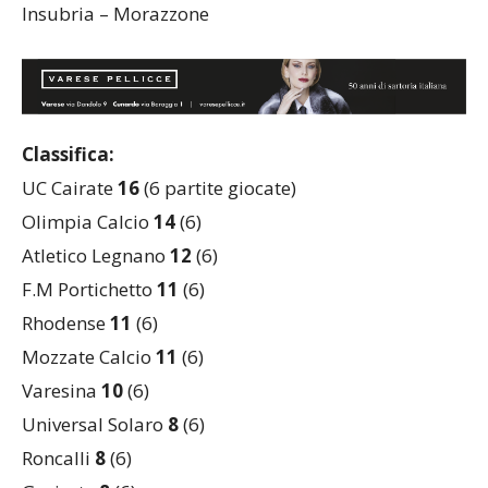
Marnate Nizzolina – Rhodense
Insubria – Morazzone
Classifica:
UC Cairate
16
(6 partite giocate)
Olimpia Calcio
14
(6)
Atletico Legnano
12
(6)
F.M Portichetto
11
(6)
Rhodense
11
(6)
Mozzate Calcio
11
(6)
Varesina
10
(6)
Universal Solaro
8
(6)