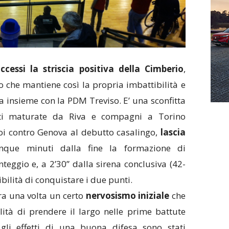
cessi la striscia positiva della Cimberio
,
che mantiene così la propria imbattibilità e
ca insieme con la PDM Treviso. E’ una sconfitta
ti maturate da Riva e compagni a Torino
oi contro Genova al debutto casalingo,
lascia
nque minuti dalla fine la formazione di
teggio e, a 2’30” dalla sirena conclusiva (42-
ibilità di conquistare i due punti.
ra una volta un certo
nervosismo iniziale
che
ilità di prendere il largo nelle prime battute
 gli effetti di una buona difesa sono stati