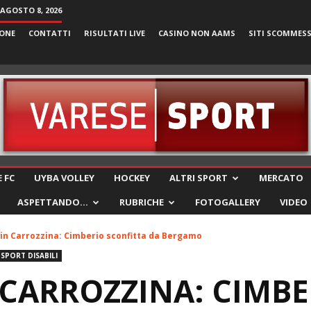
AGOSTO 8, 2026
ONE
CONTATTI
RISULTATI LIVE
CASINO NON AAMS
SITI SCOMMES
VareseSport
 FC
UYBA VOLLEY
HOCKEY
ALTRI SPORT
MERCATO
ASPETTANDO…
RUBRICHE
FOTOGALLERY
VIDEO
in Carrozzina: Cimberio sconfitta da Bergamo
SPORT DISABILI
 CARROZZINA: CIMBE