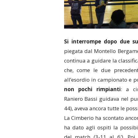
Si interrompe dopo due suc
piegata dal Montello Bergamo 
continua a guidare la classifi
che, come le due preceden
all’esordio in campionato e p
non pochi rimpianti
: a ci
Raniero Bassi guidava nel pun
44), aveva ancora tutte le poss
La Cimberio ha scontato anco
ha dato agli ospiti la possib
del match (3-11 al 6′). Poi