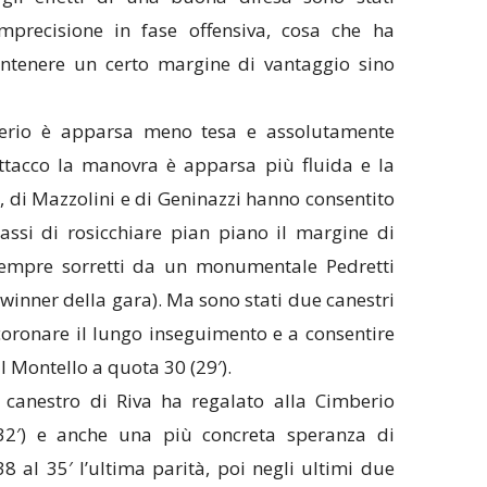
imprecisione in fase offensiva, cosa che ha
antenere un certo margine di vantaggio sino
rio è apparsa meno tesa e assolutamente
attacco la manovra è apparsa più fluida e la
i, di Mazzolini e di Geninazzi hanno consentito
assi di rosicchiare pian piano il margine di
 sempre sorretti da un monumentale Pedretti
 winner della gara). Ma sono stati due canestri
 coronare il lungo inseguimento e a consentire
l Montello a quota 30 (29′).
 canestro di Riva ha regalato alla Cimberio
 32′) e anche una più concreta speranza di
38 al 35′ l’ultima parità, poi negli ultimi due