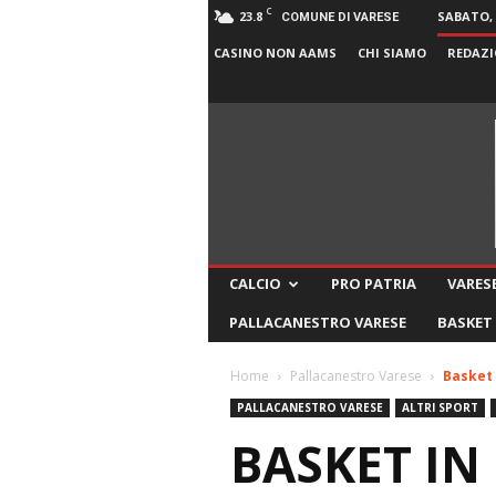
C
23.8
SABATO, 
COMUNE DI VARESE
CASINO NON AAMS
CHI SIAMO
REDAZI
CALCIO
PRO PATRIA
VARESE
PALLACANESTRO VARESE
BASKET
Home
Pallacanestro Varese
Basket 
PALLACANESTRO VARESE
ALTRI SPORT
BASKET IN