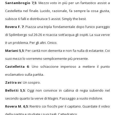
Santambrogio 7,5:
Mezzo voto in più per un fantastico assist a
Castelletta nel finale. Lucido, razionale, fa sempre la cosa giusta,
subisce 6 falli e distribuisce 5 assist. Simply the best.
Rovera F. 7:
Piazza una tripla fondamentale dopo l’unico pareggio
di Spilimbergo sul 26-26 e ricaccia sott’acqua gli ospiti. La sua verve
è un problema. Per gli altri. Cinico.
Mariani 5,5:
Per carità non demerita e non fa nulla di eclatante. Coi
suoi mezzi lo vorremmo semplicemente più presente.
Castelletta 6:
Uno schiaccione imperioso a mettere il punto
esclamativo sulla partita.
Zattra sv:
Un sospiro.
Bellotti 5,5:
Oggi non convince in cabina di regia subendo nel
secondo quarto la verve di Magini. Passaggio a vuoto indolore.
Rovera M. 6,5:
Rientro coi fiocchi per il capitano. Guardate il video
della partita e studiate i suoi tagli. Cattedratico.