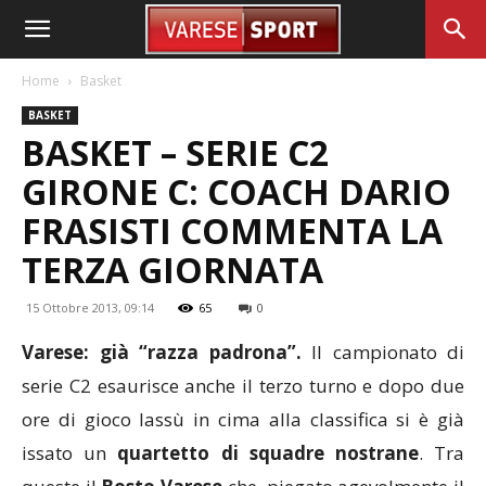
Home
Basket
BASKET
BASKET – SERIE C2
GIRONE C: COACH DARIO
FRASISTI COMMENTA LA
TERZA GIORNATA
15 Ottobre 2013, 09:14
65
0
Varese: già “razza padrona”.
Il campionato di
serie C2 esaurisce anche il terzo turno e dopo due
ore di gioco lassù in cima alla classifica si è già
issato un
quartetto di squadre nostrane
. Tra