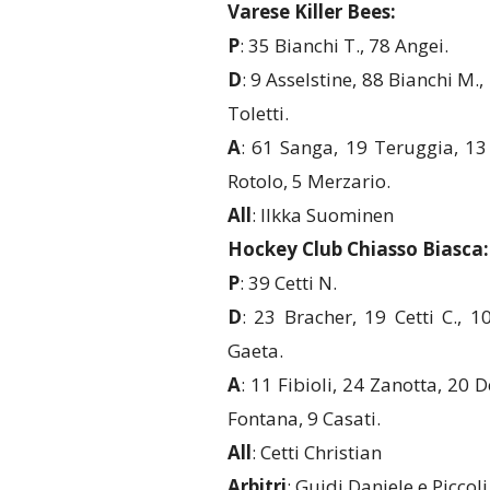
Varese Killer Bees:
P
: 35 Bianchi T., 78 Angei.
D
: 9 Asselstine, 88 Bianchi M.,
Toletti.
A
: 61 Sanga, 19 Teruggia, 13 
Rotolo, 5 Merzario.
All
: Ilkka Suominen
Hockey Club Chiasso Biasca:
P
: 39 Cetti N.
D
: 23 Bracher, 19 Cetti C., 1
Gaeta.
A
: 11 Fibioli, 24 Zanotta, 20 
Fontana, 9 Casati.
All
: Cetti Christian
Arbitri
: Guidi Daniele e Picco