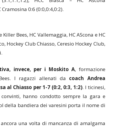
(3:1,1:1,1:2), HCC Biasca – HC Ascona
C Cramosina 0:6 (0:0,0:4,0:2).
 Killer Bees, HC Vallemaggia, HC AScona e HC
co, Hockey Club Chiasso, Ceresio Hockey Club,
.
iva, invece, per i Moskito A
, formazione
 Bees. I ragazzi allenati da
coach Andrea
 al Chiasso per 1-7 (0:2, 0:3, 1:2)
. I ticinesi,
o convinti, hanno condotto sempre la gara e
gol della bandiera dei varesini porta il nome di
o ancora una volta di mancanza di amalgama