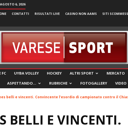
 AGOSTO 6, 2026
ONE
CONTATTI
RISULTATI LIVE
CASINO NON AAMS
SITI SCOMMES
VareseSport
 FC
UYBA VOLLEY
HOCKEY
ALTRI SPORT
MERCATO
ASPETTANDO…
RUBRICHE
FOTOGALLERY
VIDEO
Bees belli e vincenti. Convincente l’esordio di campionato contro il Chia
S BELLI E VINCENTI.