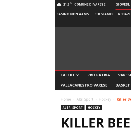
C
21.3
GIOVEDÌ,
COMUNE DI VARESE
CASINO NON AAMS
CHI SIAMO
REDAZI
CALCIO
PRO PATRIA
VARESE
PALLACANESTRO VARESE
BASKET
Home
Altri Sport
Hockey
Killer 
ALTRI SPORT
HOCKEY
KILLER BEE