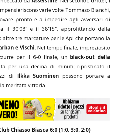
imbeccato da
Asselstine
. Nel secondo drittel, i
e impensieriscono varie volte Tommaso Bianchi,
ovare pronto e a impedire agli avversari di
a il 30’08’’ e il 38’15’’, approfittando della
 altre tre marcature per le Api che portano la
arban e Vischi
. Nel tempo finale, impreziosito
zzurre per il 6-0 finale, un
black-out della
ta per una decina di minuti; ripristinato il
zzi di
Ilkka Suominen
possono portare a
la meritata vittoria.
lub Chiasso Biasca 6:0 (1:0, 3:0, 2:0)