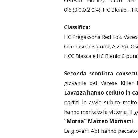
Ceresio Hockey Club 5:4 
0:6 (0:0,0:2,0:4), HC Blenio – H
Classifica:
HC Pregassona Red Fox, Varese
Cramosina 3 punti, Ass.Sp. Os
HCC Biasca e HC Blenio 0 punti
Seconda sconfitta consecut
giovanile dei Varese Killer
Lavazza hanno ceduto in casa
partiti in avvio subito molt
hanno meritato la vittoria. Il 
“Morna” Matteo Mornatti
.
Le giovani Api hanno peccat