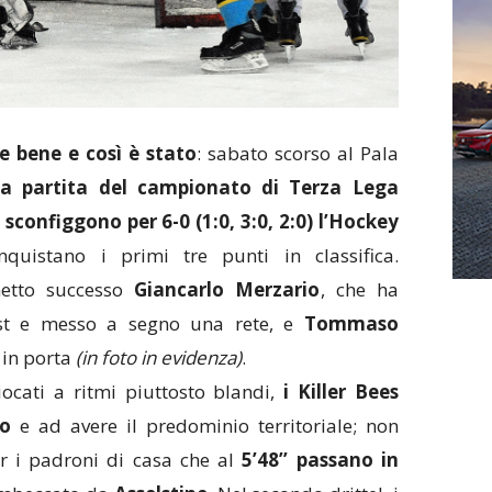
re bene e così è stato
: sabato scorso al Pala
a partita del campionato di Terza Lega
 sconfiggono per 6-0 (1:0, 3:0, 2:0) l’Hockey
uistano i primi tre punti in classifica.
 netto successo
Giancarlo Merzario
, che ha
sist e messo a segno una rete, e
Tommaso
 in porta
(in foto in evidenza)
.
iocati a ritmi piuttosto blandi,
i Killer Bees
co
e ad avere il predominio territoriale; non
per i padroni di casa che al
5’48’’ passano in