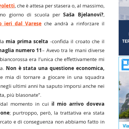
voletti
, che è attesa per stasera o, al massimo,
imo giorno di scuola per
Saša Bjelanovi?
,
o ieri dal Varese
che andrà a rinforzare il
la
mia prima scelta
-confida il croato che il
aglia numero 11
– Avevo tra le mani diverse
 biancorossa era l’unica che effettivamente mi
va.
Non è stata una questione economica,
e mia di tornare a giocare in una squadra
negli ultimi anni ha saputo imporsi anche nei
ta, più blasonate”.
 “dal momento in cui
il mio arrivo doveva
ione
; purtroppo, però, la trattativa era stata
ercato e di conseguenza non abbiamo fatto in