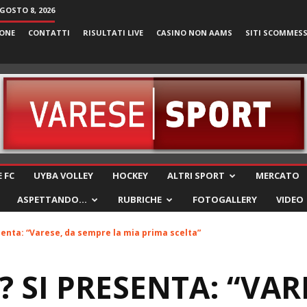
GOSTO 8, 2026
ONE
CONTATTI
RISULTATI LIVE
CASINO NON AAMS
SITI SCOMMES
VareseSport
 FC
UYBA VOLLEY
HOCKEY
ALTRI SPORT
MERCATO
ASPETTANDO…
RUBRICHE
FOTOGALLERY
VIDEO
senta: “Varese, da sempre la mia prima scelta”
 SI PRESENTA: “VAR