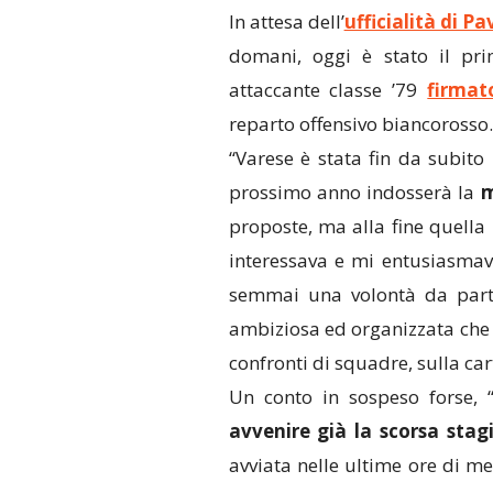
In attesa dell’
ufficialità di Pa
domani, oggi è stato il pr
attaccante classe ’79
firmat
reparto offensivo biancorosso.
“Varese è stata fin da subito 
prossimo anno indosserà la
m
proposte, ma alla fine quella
interessava e mi entusiasma
semmai una volontà da part
ambiziosa ed organizzata che 
confronti di squadre, sulla car
Un conto in sospeso forse,
avvenire già la scorsa stag
avviata nelle ultime ore di m