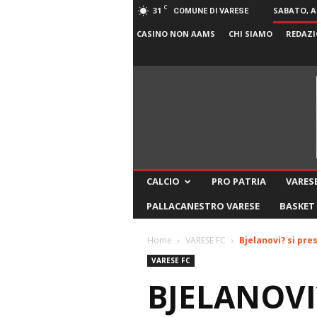
C
31
SABATO, A
COMUNE DI VARESE
CASINO NON AAMS
CHI SIAMO
REDAZI
CALCIO
PRO PATRIA
VARESE
PALLACANESTRO VARESE
BASKET
Home
VARESE FC
Bjelanovi? si pre
VARESE FC
BJELANOVI?