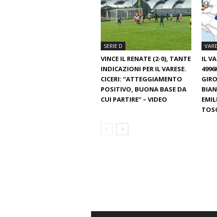
SERIE D
VARE
VINCE IL RENATE (2-0), TANTE
IL V
INDICAZIONI PER IL VARESE.
4996
CICERI: “ATTEGGIAMENTO
GIRO
POSITIVO, BUONA BASE DA
BIAN
CUI PARTIRE” – VIDEO
EMIL
TOS