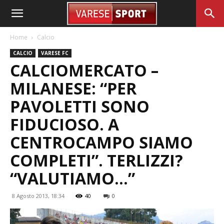
Home
Calcio
CALCIO
VARESE FC
CALCIOMERCATO –
MILANESE: “PER
PAVOLETTI SONO
FIDUCIOSO. A
CENTROCAMPO SIAMO
COMPLETI”. TERLIZZI?
“VALUTIAMO…”
8 Agosto 2013, 18:34
40
0