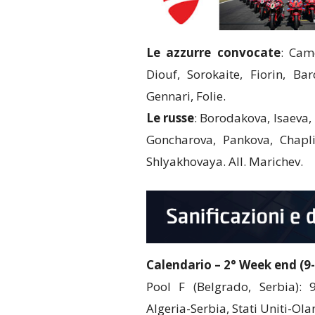
Le azzurre convocate
: Came
Diouf, Sorokaite, Fiorin, Bar
Gennari, Folie.
Le russe
: Borodakova, Isaeva
Goncharova, Pankova, Chapli
Shlyakhovaya. All. Marichev.
Calendario – 2° Week end (9
Pool F (Belgrado, Serbia): 9
Algeria-Serbia, Stati Uniti-Ola