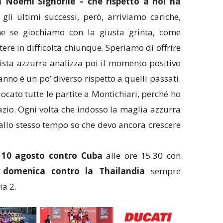
 Noemi Signorile
– che rispetto a noi ha
li ultimi successi, però, arriviamo cariche,
e se giochiamo con la giusta grinta, come
re in difficoltà chiunque. Speriamo di offrire
gista azzurra analizza poi il momento positivo
nno è un po’ diverso rispetto a quelli passati.
ocato tutte le partite a Montichiari, perché ho
azio. Ogni volta che indosso la maglia azzurra
llo stesso tempo so che devo ancora crescere
 10 agosto contro Cuba
alle ore 15.30 con
,
domenica contro la Thailandia
sempre
ia 2.