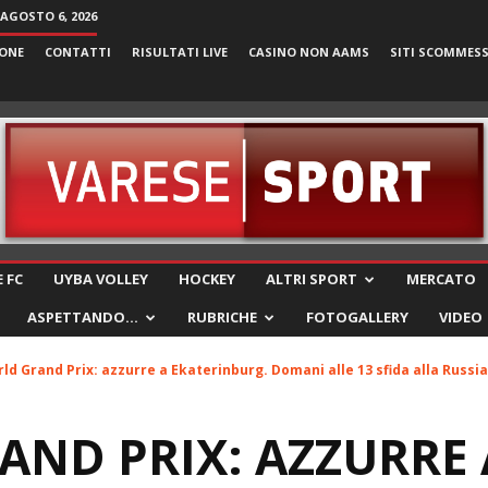
 AGOSTO 6, 2026
ONE
CONTATTI
RISULTATI LIVE
CASINO NON AAMS
SITI SCOMMES
VareseSport
 FC
UYBA VOLLEY
HOCKEY
ALTRI SPORT
MERCATO
ASPETTANDO…
RUBRICHE
FOTOGALLERY
VIDEO
ld Grand Prix: azzurre a Ekaterinburg. Domani alle 13 sfida alla Russia
ND PRIX: AZZURRE 