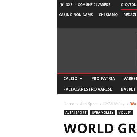
C
32.3
GIOVEDÌ,
COMUNE DI VARESE
CASINO NON AAMS
CHI SIAMO
REDAZI
CALCIO
PRO PATRIA
VARESE
PALLACANESTRO VARESE
BASKET
Home
Altri Sport
UYBA Volley
Wor
ALTRI SPORT
UYBA VOLLEY
VOLLEY
WORLD GRA