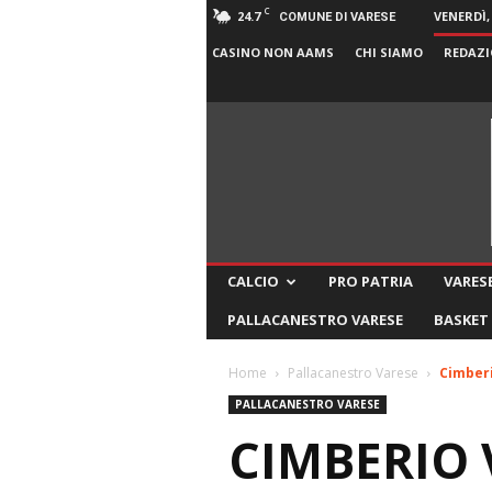
C
24.7
VENERDÌ,
COMUNE DI VARESE
CASINO NON AAMS
CHI SIAMO
REDAZI
CALCIO
PRO PATRIA
VARESE
PALLACANESTRO VARESE
BASKET
Home
Pallacanestro Varese
Cimberi
PALLACANESTRO VARESE
CIMBERIO V