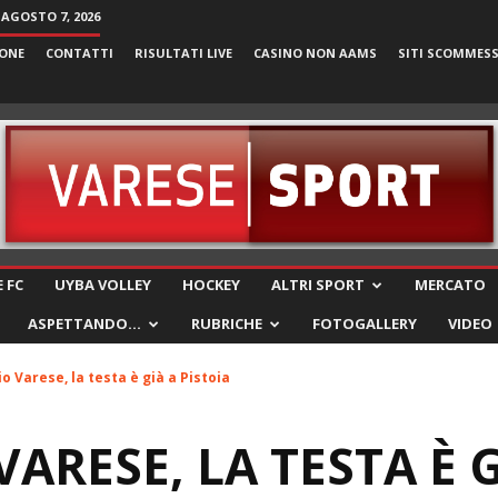
 AGOSTO 7, 2026
ONE
CONTATTI
RISULTATI LIVE
CASINO NON AAMS
SITI SCOMMES
VareseSport
 FC
UYBA VOLLEY
HOCKEY
ALTRI SPORT
MERCATO
ASPETTANDO…
RUBRICHE
FOTOGALLERY
VIDEO
o Varese, la testa è già a Pistoia
ARESE, LA TESTA È G