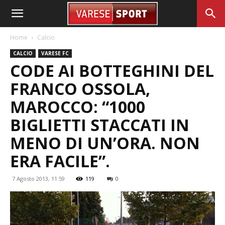
Home
Calcio
CALCIO
VARESE FC
CODE AI BOTTEGHINI DEL
FRANCO OSSOLA,
MAROCCO: “1000
BIGLIETTI STACCATI IN
MENO DI UN’ORA. NON
ERA FACILE”.
7 Agosto 2013, 11:59
119
0