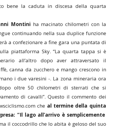
to bene la caduta in discesa della quarta
anni Montini
ha macinato chilometri con la
ingue continuando nella sua duplice funzione
terà a confezionare a fine gara una puntata di
ulla piattaforma Sky. “La quarta tappa si è
rario all’altro dopo aver attraversato il
caffè, canna da zucchero e mango crescono in
rmano i due varesini -. La zona mineraria ora
po oltre 50 chilometri di sterrati che si
evamento di cavalli”. Questo il commento dei
ewsciclismo.com che
al termine della quinta
resa: “Il lago all’arrivo è semplicemente
 ma il coccodrillo che lo abita è geloso del suo