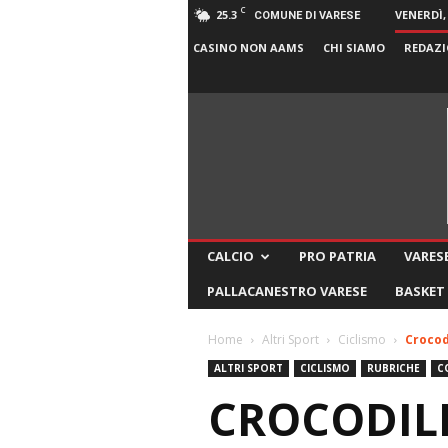
C
25.3
VENERDÌ,
COMUNE DI VARESE
CASINO NON AAMS
CHI SIAMO
REDAZI
CALCIO
PRO PATRIA
VARESE
PALLACANESTRO VARESE
BASKET
Home
Altri Sport
Ciclismo
Crocod
ALTRI SPORT
CICLISMO
RUBRICHE
C
CROCODIL