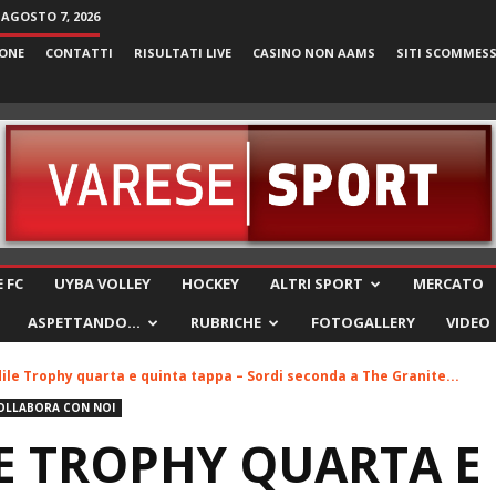
 AGOSTO 7, 2026
ONE
CONTATTI
RISULTATI LIVE
CASINO NON AAMS
SITI SCOMMES
VareseSport
 FC
UYBA VOLLEY
HOCKEY
ALTRI SPORT
MERCATO
ASPETTANDO…
RUBRICHE
FOTOGALLERY
VIDEO
ile Trophy quarta e quinta tappa – Sordi seconda a The Granite...
OLLABORA CON NOI
E TROPHY QUARTA E