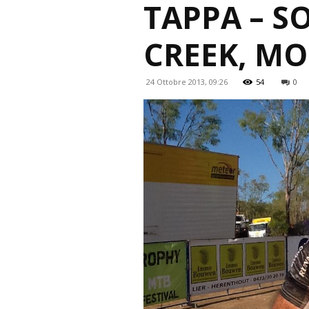
TAPPA – S
CREEK, MO
24 Ottobre 2013, 09:26
54
0