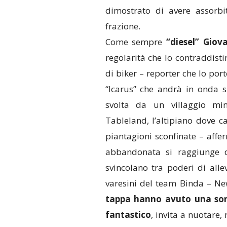
dimostrato di avere assorbi
frazione.
Come sempre
“diesel” Giov
regolarità che lo contraddist
di biker – reporter che lo por
“Icarus” che andrà in onda s
svolta da un villaggio mine
Tableland, l’altipiano dove 
piantagioni sconfinate – affe
abbandonata si raggiunge do
svincolano tra poderi di all
varesini del team Binda – N
tappa hanno avuto una sorp
fantastico
, invita a nuotare,