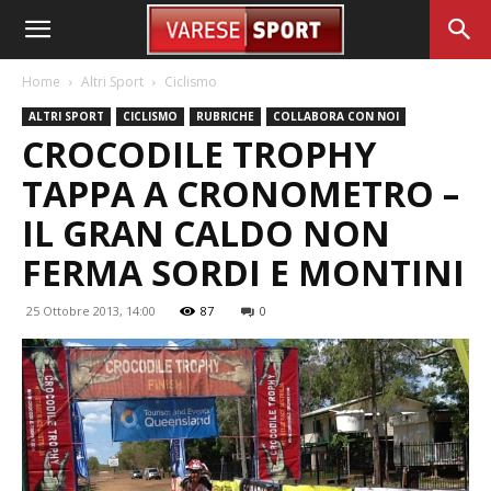
Home
Altri Sport
Ciclismo
ALTRI SPORT
CICLISMO
RUBRICHE
COLLABORA CON NOI
CROCODILE TROPHY
TAPPA A CRONOMETRO –
IL GRAN CALDO NON
FERMA SORDI E MONTINI
25 Ottobre 2013, 14:00
87
0