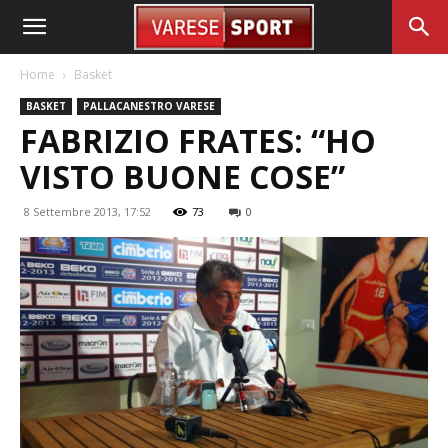
Home
Basket
BASKET
PALLACANESTRO VARESE
FABRIZIO FRATES: “HO
VISTO BUONE COSE”
8 Settembre 2013, 17:52
73
0