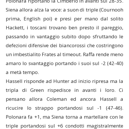
Polonara riportano la Cimberio in avanti sul 28-35.
Siena allora alza la voce: a suon di triple (Cournooh
prima, English poi) e presi per mano dal solito
Hackett, i toscani trovano ben presto il pareggio,
passando in vantaggio subito dopo sfruttando le
defezioni difensive dei biancorossi che costringono
un imbestialito Frates al timeout. Raffa rende meno
amaro lo svantaggio portando i suoi sul -2 (42-40)
a metà tempo.
Hassell risponde ad Hunter ad inizio ripresa ma la
tripla di Green rispedisce in avanti i loro. Ci
pensano allora Coleman ed ancora Hassell a
ricucire lo strappo portandosi sul -1 (47-46).
Polonara fa +1, ma Siena torna a martellare con le
triple portandosi sul +6 condotti magistralmente