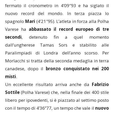
fermato il cronometro in 4’09″93 e ha siglato il
nuovo record del mondo. In terza piazza lo
spagnolo
Mari
(4’21″95). L’atleta in forza alla Polha
Varese ha
abbassato il record europeo di tre
secondi
, detenuto fin a quel momento
dall’ungherese Tamas Sors e stabilito alle
Paralimpiadi di Londra dell’anno scorso. Per
Morlacchi si tratta della seconda medaglia in terra
canadese, dopo il
bronzo conquistato nei 200
misti
.
Un eccellente risultato arriva anche da
Fabrizio
Sottile
(Polha Varese) che, nella finale dei 400 stile
libero per ipovedenti, si è piazzato al settimo posto
con il tempo di 4’36’’77, un tempo che vale il
nuovo