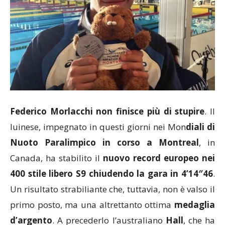
Federico Morlacchi non finisce più di stupire
. Il
luinese, impegnato in questi giorni nei Mon
diali di
Nuoto Paralimpico in corso a Montreal
, in
Canada, ha stabilito il
nuovo record europeo nei
400 stile libero S9 chiudendo la gara in 4’14″46
.
Un risultato strabiliante che, tuttavia, non è valso il
primo posto, ma una altrettanto ottima
medaglia
d’argento
. A precederlo l’australiano
Hall
, che ha