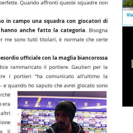
perfette. Quando affronti queste squadre non
 in campo una squadra con giocatori di
o hanno anche fatto la categoria
. Bisogna
er me sono tutti titolari, è normale che certe
esordio ufficiale con la maglia biancorossa
ice rammaricato il portiere. Gautieri per la
re i portieri “ha comunicato all’ultimo la
– e quando ho saputo che avrei giocato sono
rché
o era
altri
sione
a li