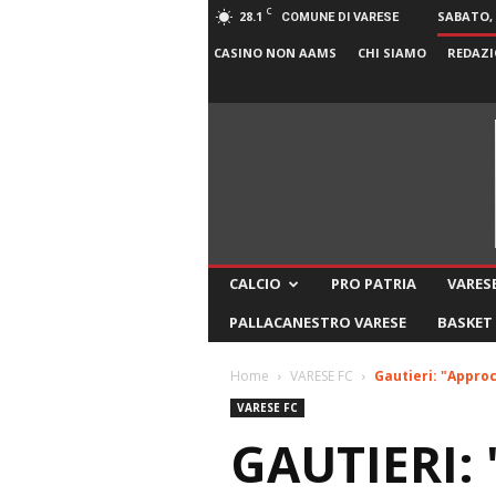
C
28.1
SABATO, 
COMUNE DI VARESE
CASINO NON AAMS
CHI SIAMO
REDAZI
CALCIO
PRO PATRIA
VARESE
PALLACANESTRO VARESE
BASKET
Home
VARESE FC
Gautieri: "Approc
VARESE FC
GAUTIERI: