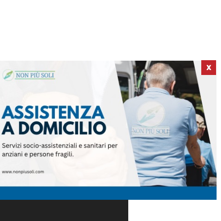
X
ICI