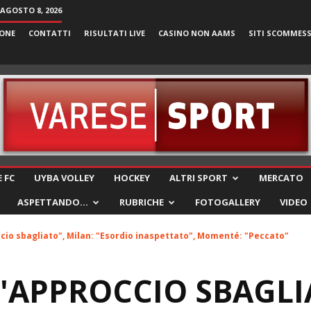
AGOSTO 8, 2026
ONE
CONTATTI
RISULTATI LIVE
CASINO NON AAMS
SITI SCOMMES
VareseSport
 FC
UYBA VOLLEY
HOCKEY
ALTRI SPORT
MERCATO
ASPETTANDO…
RUBRICHE
FOTOGALLERY
VIDEO
cio sbagliato", Milan: "Esordio inaspettato", Momenté: "Peccato"
 "APPROCCIO SBAGLI