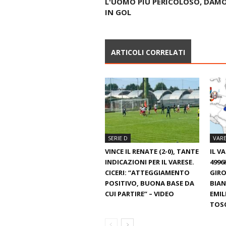
L'UOMO PIÙ PERICOLOSO, DAM
IN GOL
ARTICOLI CORRELATI
SERIE D
VARE
VINCE IL RENATE (2-0), TANTE
IL V
INDICAZIONI PER IL VARESE.
4996
CICERI: “ATTEGGIAMENTO
GIRO
POSITIVO, BUONA BASE DA
BIAN
CUI PARTIRE” – VIDEO
EMIL
TOS