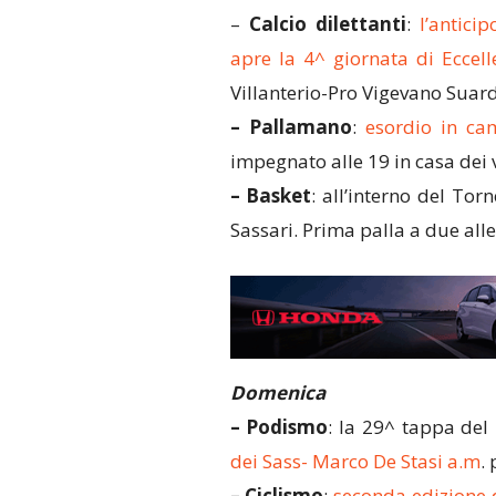
–
Calcio dilettanti
:
l’antic
apre la 4^ giornata di Eccell
Villanterio-Pro Vigevano Suard
– Pallamano
:
esordio in ca
impegnato alle 19 in casa dei 
– Basket
: all’interno del Tor
Sassari. Prima palla a due alle
Domenica
– Podismo
: la 29^ tappa del
dei Sass- Marco De Stasi a.m
.
– Ciclismo
:
seconda edizione 