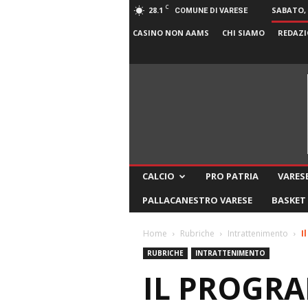
C
28.1
SABATO, 
COMUNE DI VARESE
CASINO NON AAMS
CHI SIAMO
REDAZI
CALCIO
PRO PATRIA
VARESE
PALLACANESTRO VARESE
BASKET
Home
Rubriche
Intrattenimento
I
RUBRICHE
INTRATTENIMENTO
IL PROGRA