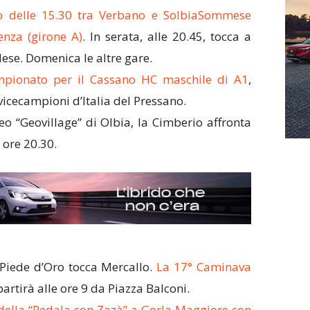
ipo delle 15.30 tra Verbano e SolbiaSommese
enza (girone A)
. In serata, alle 20.45, tocca a
ese. Domenica le altre gare.
mpionato per il Cassano HC maschile di A1
,
vicecampioni d’Italia del Pressano.
neo “Geovillage” di Olbia, la Cimberio affronta
 ore 20.30.
 Piede d’Oro tocca Mercallo.
La 17° Caminava
 partirà alle ore 9 da Piazza Balconi.
della “Pedala con Zazà” a Gorla Maggiore con