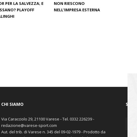
R PER LA SALVEZZA; E
NON RIESCONO
ASSANO? PLAYOFF
NELL’IMPRESA ESTERNA
LINGHI
CHI SIAMO
SEGU
Via Caracciolo 29, 21100 Varese - Tel. 0332 226239 -
redazione@varese-sport.com
Aut. del trib. di Varese n. 345 del 09-02-1979 - Prodotto da