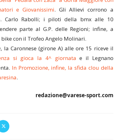
matori e Giovanissimi
. Gli Allievi corrono a
 Carlo Rabolli; i piloti della bmx alle 10
ndere parte al G.P. delle Regioni; infine, a
bike con il Trofeo Angelo Molinari.
D, la Caronnese (girone A) alle ore 15 riceve il
lenza si gioca la 4^ giornata
e il Legnano
enta.
In Promozione, infine, la sfida clou della
aresina
.
redazione@varese-sport.com