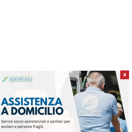
X
ICI