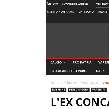
C
24.9
VENERDÌ,
COMUNE DI VARESE
CASINO NON AAMS
CHI SIAMO
REDAZI
CALCIO
PRO PATRIA
VARESE
PALLACANESTRO VARESE
BASKET
Home
Rubriche
Personaggio
L'ex
RUBRICHE
PERSONAGGIO
VARESE FC
L'EX CONCA