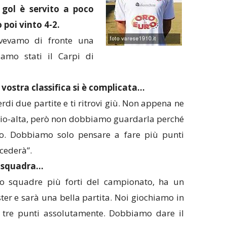
gol è servito a poco
 poi vinto 4-2.
vevamo di fronte una
mo stati il Carpi di
a vostra classifica si è complicata…
erdi due partite e ti ritrovi giù. Non appena ne
edio-alta, però non dobbiamo guardarla perché
o. Dobbiamo solo pensare a fare più punti
ccederà”.
x squadra…
tto squadre più forti del campionato, ha un
ter e sarà una bella partita. Noi giochiamo in
tre punti assolutamente. Dobbiamo dare il