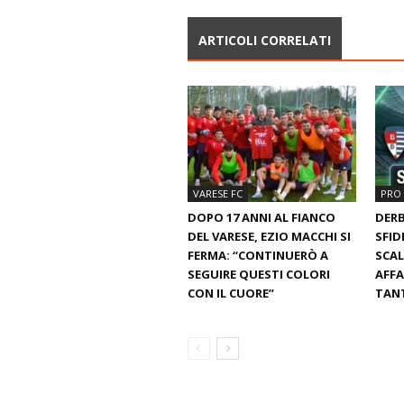
ARTICOLI CORRELATI
VARESE FC
PRO 
DOPO 17 ANNI AL FIANCO
DERB
DEL VARESE, EZIO MACCHI SI
SFID
FERMA: “CONTINUERÒ A
SCAL
SEGUIRE QUESTI COLORI
AFFA
CON IL CUORE”
TANT