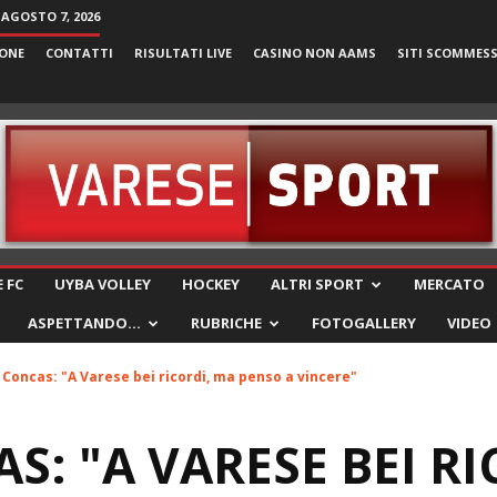
 AGOSTO 7, 2026
ONE
CONTATTI
RISULTATI LIVE
CASINO NON AAMS
SITI SCOMMES
VareseSport
 FC
UYBA VOLLEY
HOCKEY
ALTRI SPORT
MERCATO
ASPETTANDO…
RUBRICHE
FOTOGALLERY
VIDEO
 Concas: "A Varese bei ricordi, ma penso a vincere"
S: "A VARESE BEI R