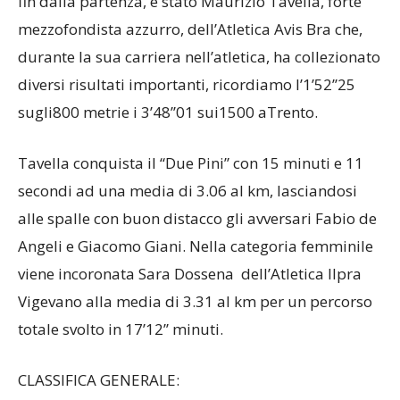
Il protagonista assoluto della gara master invece,
fin dalla partenza, è stato Maurizio Tavella, forte
mezzofondista azzurro, dell’Atletica Avis Bra che,
durante la sua carriera nell’atletica, ha collezionato
diversi risultati importanti, ricordiamo l’1’52’’25
sugli800 metrie i 3’48’’01 sui1500 aTrento.
Tavella conquista il “Due Pini” con 15 minuti e 11
secondi ad una media di 3.06 al km, lasciandosi
alle spalle con buon distacco gli avversari Fabio de
Angeli e Giacomo Giani. Nella categoria femminile
viene incoronata Sara Dossena dell’Atletica Ilpra
Vigevano alla media di 3.31 al km per un percorso
totale svolto in 17’12’’ minuti.