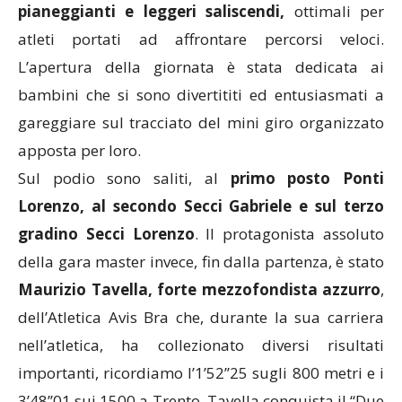
pianeggianti e leggeri saliscendi,
ottimali per
atleti portati ad affrontare percorsi veloci.
L’apertura della giornata è stata dedicata ai
bambini che si sono divertititi ed entusiasmati a
gareggiare sul tracciato del mini giro organizzato
apposta per loro.
Sul podio sono saliti, al
primo posto Ponti
Lorenzo, al secondo Secci Gabriele e sul terzo
gradino Secci Lorenzo
. Il protagonista assoluto
della gara master invece, fin dalla partenza, è stato
Maurizio Tavella, forte mezzofondista azzurro
,
dell’Atletica Avis Bra che, durante la sua carriera
nell’atletica, ha collezionato diversi risultati
importanti, ricordiamo l’1’52’’25 sugli 800 metri e i
3’48’’01 sui 1500 a Trento. Tavella conquista il “Due