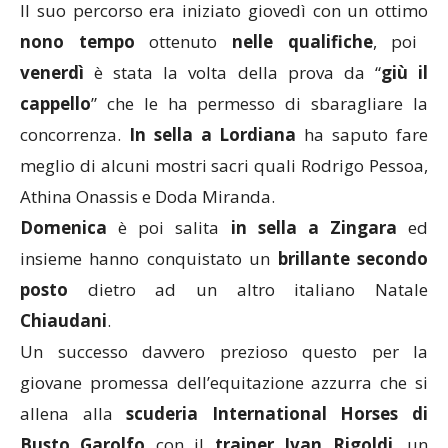
Il suo percorso era iniziato giovedì con un ottimo
nono tempo
ottenuto
nelle qualifiche
, poi
venerdì
è stata la volta della prova da “
giù il
cappello
” che le ha permesso di sbaragliare la
concorrenza.
In sella a Lordiana
ha saputo fare
meglio di alcuni mostri sacri quali Rodrigo Pessoa,
Athina Onassis e Doda Miranda.
Domenica
è poi salita
in sella a Zingara
ed
insieme hanno conquistato un
brillante secondo
posto
dietro ad un altro italiano Natale
Chiaudani
.
Un successo davvero prezioso questo per la
giovane promessa dell’equitazione azzurra che si
allena alla
scuderia International Horses di
Busto Garolfo
con il
trainer Ivan Rigoldi
, un