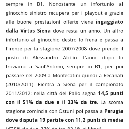
sempre in B1. Nonostante un infortunio al
ginocchio sinistro recupera per i playout e grazie
alle buone prestazioni offerte viene
ingaggiato
dalla Virtus Siena
dove resta un anno. Un altro
infortunio al ginocchio destro lo frena e passa a
Firenze per la stagione 2007/2008 dove prende il
posto di Alessandro Abbio. L’anno dopo lo
troviamo a Sant’Antimo, sempre in B1, per poi
passare nel 2009 a Montecatini quindi a Recanati
(2010/2011). Rientra a Siena per il campionato
2011/2012: nella città del Palio segna
14,5 punti
con il 51% da due e il 33% da tre
. La scorsa
stagione comincia con Ostuni poi passa a
Perugia
dove disputa 19 partite con 11,2 punti di media
(47,5% da due, 37% da tre, 82,1% ai liberi).