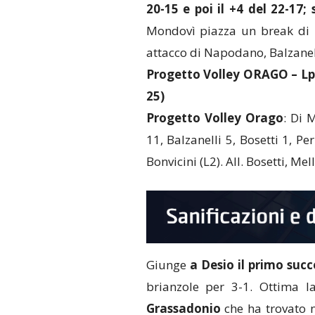
20-15 e poi il +4 del 22-17;
Mondovì piazza un break di 4 
attacco di Napodano, Balzanell
Progetto Volley ORAGO – Lpm
25)
Progetto Volley Orago
: Di 
11, Balzanelli 5, Bosetti 1, Pe
Bonvicini (L2). All. Bosetti, Mel
Giunge
a Desio il primo suc
brianzole per 3-1. Ottima 
Grassadonio
che ha trovato n