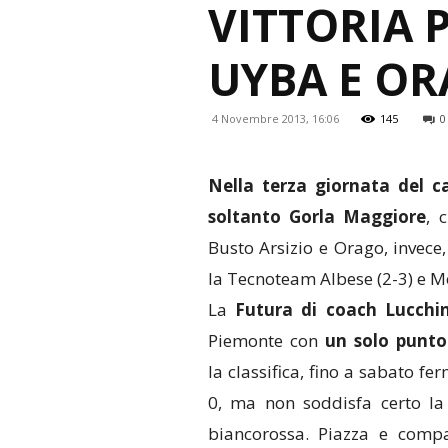
VITTORIA 
UYBA E O
4 Novembre 2013, 16:06
145
0
Nella terza giornata del 
soltanto Gorla Maggiore
, 
Busto Arsizio e Orago, invece, 
la Tecnoteam Albese (2-3) e Mo
La
Futura di coach Lucchin
Piemonte con
un solo punto
la classifica, fino a sabato f
0, ma non soddisfa certo l
biancorossa. Piazza e com