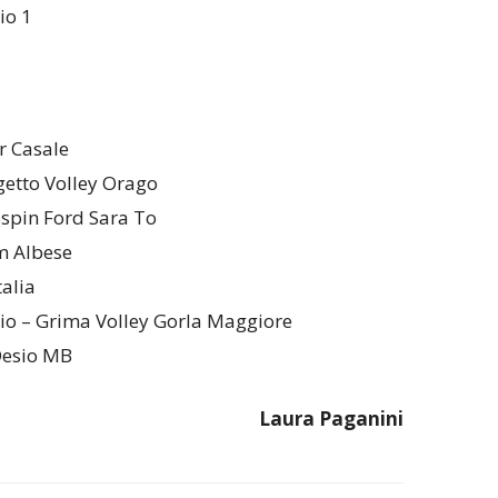
io 1
r Casale
ogetto Volley Orago
spin Ford Sara To
m Albese
talia
o – Grima Volley Gorla Maggiore
 Desio MB
Laura Paganini