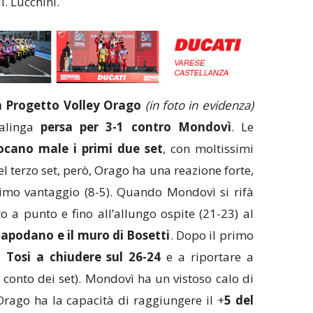
l. Lucchini.
a Progetto Volley Orago
(in foto in evidenza)
salinga
persa per 3-1 contro Mondovì
. Le
ocano male i primi due set
, con moltissimi
Nel terzo set, però, Orago ha una reazione forte,
primo vantaggio (8-5). Quando Mondovì si rifà
o a punto e fino all’allungo ospite (21-23) al
Napodano e il muro di Bosetti
. Dopo il primo
 Tosi a chiudere sul 26-24
e a riportare a
 conto dei set). Mondovì ha un vistoso calo di
rago ha la capacità di raggiungere il +
5 del