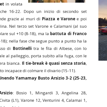
et
in volata
nche 16-22. Dopo un inizio di secondo set
ande grazie ai muri di
Piazza e Varone
e poi
ina. Nel terzo set Varone e Calamani (al suo
lare sul +10 (8-18), ma la
battuta di Franco
18); nella fase che segue punto a punto ha la
esso di
Bottinelli
tra le fila di Albese, con lo
le al palleggio, porta subito alla fuga, con le
era bianca.
Il tie-break è quasi senza storia
,
o incapace di colmare il divario (15-11).
Unendo Yamamay Busto Arsizio 3-2 (25-23,
rsizio
: Bosio 1, Mingardi 3, Angelina 28,
Civita (L1), Varone 12, Venturini 4, Calamai 1,