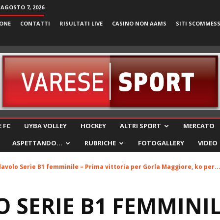
 AGOSTO 7, 2026
ONE
CONTATTI
RISULTATI LIVE
CASINO NON AAMS
SITI SCOMMES
VareseSport
 FC
UYBA VOLLEY
HOCKEY
ALTRI SPORT
MERCATO
ASPETTANDO…
RUBRICHE
FOTOGALLERY
VIDEO
lavolo Serie B1 femminile – Prima vittoria per Gorla Maggiore, ko per..
 SERIE B1 FEMMINIL