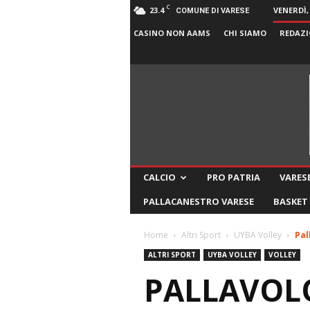
C
23.4
VENERDÌ,
COMUNE DI VARESE
CASINO NON AAMS
CHI SIAMO
REDAZI
CALCIO
PRO PATRIA
VARESE
PALLACANESTRO VARESE
BASKET
Home
Altri Sport
UYBA Volley
Pal
ALTRI SPORT
UYBA VOLLEY
VOLLEY
PALLAVOLO