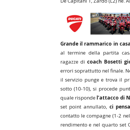
De Capitani 1, Zardo (L2) ne. Al
Grande il rammarico in cas
al termine della partita ca
ragazze di
coach Bosetti gi
errori soprattutto nel finale. 
il servizio punge e trova il 
sotto (10-10), si procede punt
quale risponde
l’attacco di 
set point annullato,
ci pensa
contatto le compagne (1-2 nel
rendimento e nel quarto set O