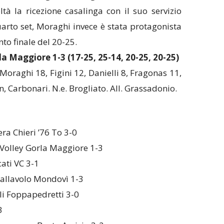
tà la ricezione casalinga con il suo servizio
rto set, Moraghi invece è stata protagonista
nto finale del 20-25.
a Maggiore 1-3 (17-25, 25-14, 20-25, 20-25)
Moraghi 18, Figini 12, Danielli 8, Fragonas 11,
n, Carbonari. N.e. Brogliato. All. Grassadonio.
era Chieri ’76 To 3-0
Volley Gorla Maggiore 1-3
ati VC 3-1
Pallavolo Mondovì 1-3
li Foppapedretti 3-0
3