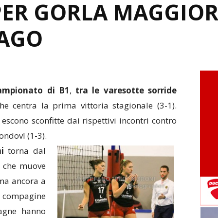
PER GORLA MAGGIOR
RAGO
campionato di B1
,
tra le varesotte sorride
che centra la prima vittoria stagionale (3-1).
escono sconfitte dai rispettivi incontri contro
ndovì (1-3).
i
torna dal
che muove
erma ancora a
a compagine
pagne hanno