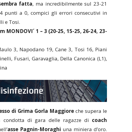
 sembra fatta
, ma incredibilmente sul 23-21
punti a 0, compici gli errori consecutivi in
i e Tosi.
 MONDOVI´ 1 – 3 (20-25, 15-25, 26-24, 23-
Maulo 3, Napodano 19, Cane 3, Tosi 16, Piani
rinelli, Fusari, Garavaglia, Della Canonica (L1),
lina
cesso di Grima Gorla Maggiore
che supera le
la condotta di gara delle ragazze di
coach
ell’
asse Pagnin-Moraghi
una miniera d’oro.