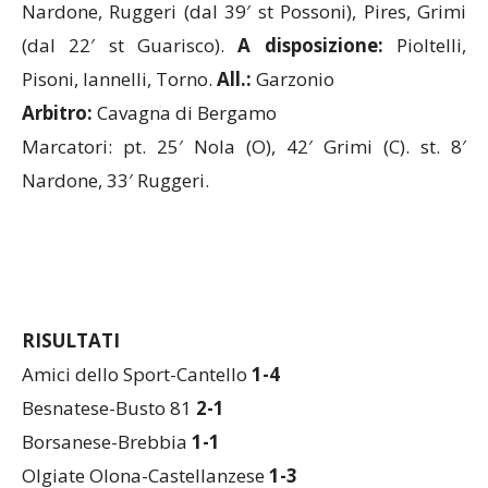
(dal 22′ st Guarisco).
A disposizione:
Pioltelli,
Pisoni, Iannelli, Torno.
All.:
Garzonio
Arbitro:
Cavagna di Bergamo
Marcatori: pt. 25′ Nola (O), 42′ Grimi (C). st. 8′
Nardone, 33′ Ruggeri.
RISULTATI
Amici dello Sport-Cantello
1-4
Besnatese-Busto 81
2-1
Borsanese-Brebbia
1-1
Olgiate Olona-Castellanzese
1-3
Rasa-Gorla
2-2