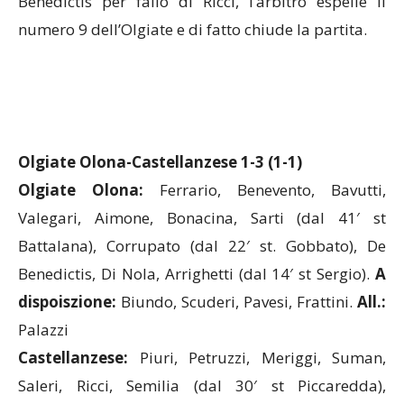
Benedictis per fallo di Ricci, l’arbitro espelle il
numero 9 dell’Olgiate e di fatto chiude la partita.
Olgiate Olona-Castellanzese 1-3 (1-1)
Olgiate Olona:
Ferrario, Benevento, Bavutti,
Valegari, Aimone, Bonacina, Sarti (dal 41′ st
Battalana), Corrupato (dal 22′ st. Gobbato), De
Benedictis, Di Nola, Arrighetti (dal 14′ st Sergio).
A
dispoiszione:
Biundo, Scuderi, Pavesi, Frattini.
All.:
Palazzi
Castellanzese:
Piuri, Petruzzi, Meriggi, Suman,
Saleri, Ricci, Semilia (dal 30′ st Piccaredda),
Nardone, Ruggeri (dal 39′ st Possoni), Pires, Grimi