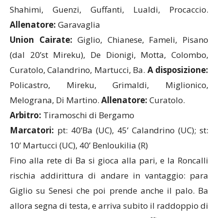
Shahimi, Guenzi, Guffanti, Lualdi, Procaccio.
Allenatore:
Garavaglia
Union Cairate:
Giglio, Chianese, Fameli, Pisano
(dal 20’st Mireku), De Dionigi, Motta, Colombo,
Curatolo, Calandrino, Martucci, Ba.
A disposizione:
Policastro, Mireku, Grimaldi, Miglionico,
Melograna, Di Martino.
Allenatore:
Curatolo.
Arbitro:
Tiramoschi di Bergamo
Marcatori:
pt: 40’Ba (UC), 45’ Calandrino (UC); st:
10’ Martucci (UC), 40’ Benloukilia (R)
Fino alla rete di Ba si gioca alla pari, e la Roncalli
rischia addirittura di andare in vantaggio: para
Giglio su Senesi che poi prende anche il palo. Ba
allora segna di testa, e arriva subito il raddoppio di
Calandrino. La Roncalli va in difficoltà e così