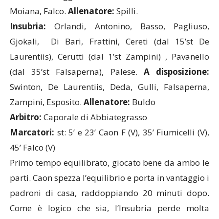
Insubria:
Orlandi, Antonino, Basso, Pagliuso,
Gjokali,
Di Bari, Frattini, Cereti (dal 15’st De
Laurentiis),
Cerutti (dal 1’st Zampini) , Pavanello
(dal 35’st Falsaperna), Palese.
A disposizione:
Swinton, De Laurentiis, Deda, Gulli, Falsaperna,
Zampini, Esposito.
Allenatore:
Buldo
Arbitro:
Caporale di Abbiategrasso
Marcatori:
st: 5’ e 23’ Caon F (V), 35’ Fiumicelli (V),
45’ Falco (V)
Primo tempo equilibrato, giocato bene da ambo le
parti. Caon spezza l’equilibrio e porta in vantaggio i
padroni di casa, raddoppiando 20 minuti dopo.
Come è logico che sia, l’Insubria perde molta
fiducia e molti palloni a centrocampo, senza creare