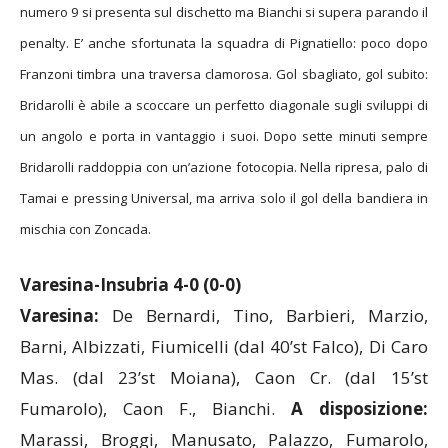
penalty. E’ anche sfortunata la squadra di Pignatiello: poco dopo
Franzoni timbra una traversa clamorosa. Gol sbagliato, gol subito:
Bridarolli è abile a scoccare un perfetto diagonale sugli sviluppi di
un angolo e porta in vantaggio i suoi. Dopo sette minuti sempre
Bridarolli raddoppia con un’azione fotocopia. Nella ripresa, palo di
Tamai e pressing Universal, ma arriva solo il gol della bandiera in
mischia con Zoncada.
Varesina-Insubria 4-0 (0-0)
Varesina:
De Bernardi, Tino, Barbieri, Marzio,
Barni, Albizzati, Fiumicelli (dal 40’st Falco), Di Caro
Mas. (dal 23’st Moiana), Caon Cr. (dal 15’st
Fumarolo), Caon F., Bianchi.
A disposizione:
Marassi, Broggi, Manusato, Palazzo, Fumarolo,
Moiana, Falco.
Allenatore:
Spilli.