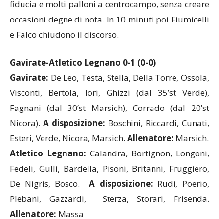
occasioni degne di nota. In 10 minuti poi Fiumicelli
e Falco chiudono il discorso.
Gavirate-Atletico Legnano 0-1 (0-0)
Gavirate:
De Leo, Testa, Stella, Della Torre, Ossola,
Visconti, Bertola, Iori, Ghizzi (dal 35’st Verde),
Fagnani (dal 30’st Marsich), Corrado (dal 20’st
Nicora).
A disposizione:
Boschini, Riccardi, Cunati,
Esteri, Verde, Nicora, Marsich.
Allenatore:
Marsich.
Atletico Legnano:
Calandra, Bortignon, Longoni,
Fedeli, Gulli, Bardella, Pisoni, Britanni, Fruggiero,
De Nigris, Bosco.
A disposizione:
Rudi, Poerio,
Plebani, Gazzardi,
Sterza, Storari, Frisenda.
Allenatore:
Massa
Arbitro:
Poggi di Pavia