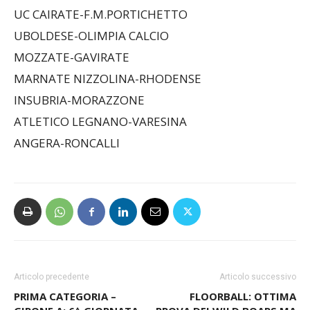
UBOLDESE-OLIMPIA CALCIO
MOZZATE-GAVIRATE
MARNATE NIZZOLINA-RHODENSE
INSUBRIA-MORAZZONE
ATLETICO LEGNANO-VARESINA
ANGERA-RONCALLI
Articolo precedente
Articolo successivo
PRIMA CATEGORIA –
FLOORBALL: OTTIMA
GIRONE A: 6^ GIORNATA
PROVA DEI WILD BOARS MA
RISULTATI E CLASSIFICA.
DIAMANTE VINCE 8-6.