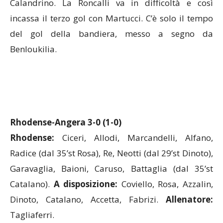
incassa il terzo gol con Martucci. C’è solo il tempo
del gol della bandiera, messo a segno da
Benloukilia.
Rhodense-Angera 3-0 (1-0)
Rhodense:
Ciceri, Allodi, Marcandelli, Alfano,
Radice (dal 35’st Rosa), Re, Neotti (dal 29’st Dinoto),
Garavaglia, Baioni, Caruso, Battaglia (dal 35’st
Catalano).
A disposizione:
Coviello, Rosa, Azzalin,
Dinoto, Catalano, Accetta, Fabrizi.
Allenatore:
Tagliaferri.
Angera:
Galli, Frascoli, Crugnola (dal 3’st D’Averio),