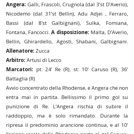
Nicodemo (dal 31’st Bellin), Adu Adjei , Ferraro,
Bassi (dal 8’st Galbignani), Sulka, Fomiana,
Fontana, Fancocci.
A disposizione:
Malta, D’Averio,
Bellin, Ghirardello, Agosti, Shabani, Galbignani.
Allenatore:
Zucca
Arbitro:
Artusi di Lecco
Marcatori:
pt: 24’ Re (R); st: 10’ Caruso (R), 36’
Battaglia (R)
Avvio concentrato della Rhodense, e Angera che non
entra mai in partita. Bellissimo il primo gol su
punizione di Re. L’Angera rischia di subire il
raddoppio, ma è solo rimandato. Durante la
ripresa il predominio arancione continua, e al 10’
l’azione corale della Rhodense porta al gol Caruso.
La partita si chiude, gli ospiti perdono ancor di più