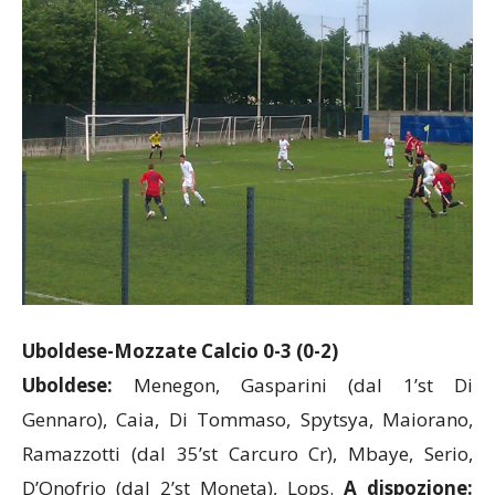
Uboldese-Mozzate Calcio 0-3 (0-2)
Uboldese:
Menegon, Gasparini (dal 1’st Di
Gennaro), Caia, Di Tommaso, Spytsya, Maiorano,
Ramazzotti (dal 35’st Carcuro Cr), Mbaye, Serio,
D’Onofrio (dal 2’st Moneta), Lops.
A dispozione: