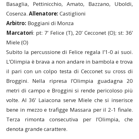
Cosenza.
Allenatore:
Castiglioni
Arbitro:
Boggiani di Monza
Marcatori
: pt: 7’ Felice (T), 20’ Cecconet (O); st: 36’
Miele (O)
Subito la percussione di Felice regala l’1-0 ai suoi.
L’Olimpia è brava a non andare in bambola e trova
il pari con un colpo testa di Cecconet su cross di
Broggini. Nella ripresa l’Olimpia guadagna 20
metri di campo e Broggini si rende pericoloso più
volte. Al 36’ Laiacona serve Miele che si inserisce
bene in mezzo e trafigge Massara per il 2-1 finale.
Terza rimonta consecutiva per l’Olimpia, che
denota grande carattere.
F.M.Portichetto-Universal Solaro 2-1 (2-0)