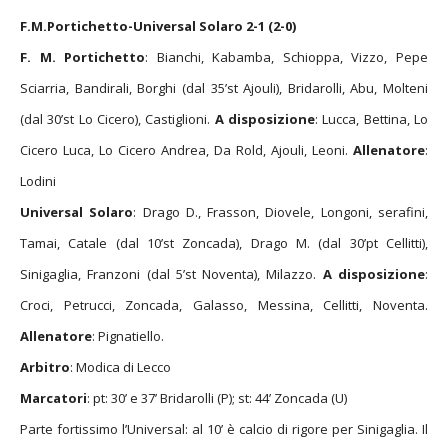
F. M. Portichetto
: Bianchi, Kabamba, Schioppa, Vizzo, Pepe
Sciarria, Bandirali, Borghi (dal 35’st Ajouli), Bridarolli, Abu, Molteni
(dal 30’st Lo Cicero), Castiglioni.
A disposizione
: Lucca, Bettina, Lo
Cicero Luca, Lo Cicero Andrea, Da Rold, Ajouli, Leoni.
Allenatore
:
Lodini
Universal Solaro
: Drago D., Frasson, Diovele, Longoni, serafini,
Tamai, Catale (dal 10’st Zoncada), Drago M. (dal 30’pt Cellitti),
Sinigaglia, Franzoni (dal 5’st Noventa), Milazzo.
A disposizione
:
Croci, Petrucci, Zoncada, Galasso, Messina, Cellitti, Noventa.
Allenatore
: Pignatiello.
Arbitro
: Modica di Lecco
Marcatori
: pt: 30’ e 37’ Bridarolli (P); st: 44’ Zoncada (U)
Parte fortissimo l’Universal: al 10’ è calcio di rigore per Sinigaglia. Il
numero 9 si presenta sul dischetto ma Bianchi si supera parando il