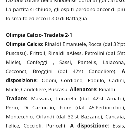
lo smalto ed ecco il 3-0 di Battaglia.
Olimpia Calcio-Tradate 2-1
Olimpia Calcio:
Rinaldi Emanuele, Rocca (dal 32’pt
Puscasu), Frittoli, Rinaldi aAless, Petrolini (dal 5’st
Miele), Confeggi , Sassi, Pantelis, Laiacona,
Cecconet, Broggini (dal 42’st Candeliere).
A
disposizione:
Odoni, Cordiano, Padillo, Cadini,
Miele, Candeliere, Puscasu.
Allenatore:
Rinaldi
Tradate:
Massara, Lucarelli (dal 42’st Amato),
Perin, Di Carluccio, Fiore (dal 45’Pettinicchio),
Montecchio, Orlandi (dal 32’st Bazzano), Cancaia,
Felice, Coccioli, Puricelli.
A disposizione:
Essis,
Basaglia, Pettinicchio, Amato, Bazzano, Uboldi,