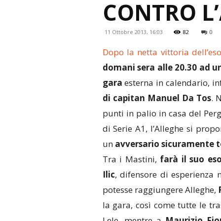
CONTRO L’
11 Ottobre 2013, 16:03
82
0
Dopo la netta vittoria dell’es
domani sera alle 20.30 ad una
gara
esterna in calendario, inf
di capitan Manuel Da Tos
. 
punti in palio in casa del Per
di Serie A1, l’Alleghe si pro
un
avversario sicuramente to
Tra i Mastini,
farà il suo es
Ilic
, difensore di esperienza 
potesse raggiungere Alleghe,
la gara, così come tutte le tr
Lele, mentre a
Maurizio Fior