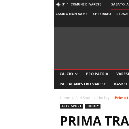
C
31
SABATO, A
COMUNE DI VARESE
CASINO NON AAMS
CHI SIAMO
REDAZI
CALCIO
PRO PATRIA
VARESE
PALLACANESTRO VARESE
BASKET
Home
Altri Sport
Hockey
Prima t
ALTRI SPORT
HOCKEY
PRIMA TRA