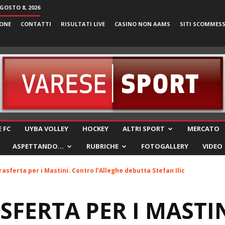
GOSTO 8, 2026
ONE
CONTATTI
RISULTATI LIVE
CASINO NON AAMS
SITI SCOMMES
VareseSport
 FC
UYBA VOLLEY
HOCKEY
ALTRI SPORT
MERCATO
ASPETTANDO…
RUBRICHE
FOTOGALLERY
VIDEO
rasferta per i Mastini. Contro l’Alleghe debutta Stefan Ilic
SFERTA PER I MASTIN