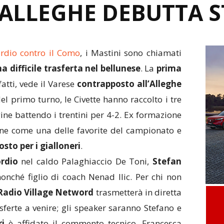
ALLEGHE DEBUTTA S
ordio contro il Como
, i Mastini sono chiamati
 difficile trasferta nel bellunese
. La
prima
atti, vede il Varese
contrapposto all’Alleghe
Nel primo turno, le Civette hanno raccolto i tre
gine battendo i trentini per 4-2. Ex formazione
pone come una delle favorite del campionato e
sto per i gialloneri
.
ordio
nel caldo Palaghiaccio De Toni,
Stefan
nonché figlio di coach Nenad Ilic. Per chi non
Radio Village Netword
trasmetterà in diretta
asferte a venire; gli speaker saranno Stefano e
i
è affidato il commento tecnico. Francesca