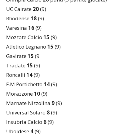
Classifica:
Olimpia Calcio
20
punti (9 partite giocate)
UC Cairate
20
(9)
Rhodense
18
(9)
Varesina
16
(9)
Mozzate Calcio
15
(9)
Atletico Legnano
15
(9)
Gavirate
15
(9
Tradate
15
(9)
Roncalli
14
(9)
F.M Portichetto
14
(9)
Morazzone
10
(9)
Marnate Nizzolina
9
(9)
Universal Solaro
8
(9)
Insubria Calcio
6
(9)