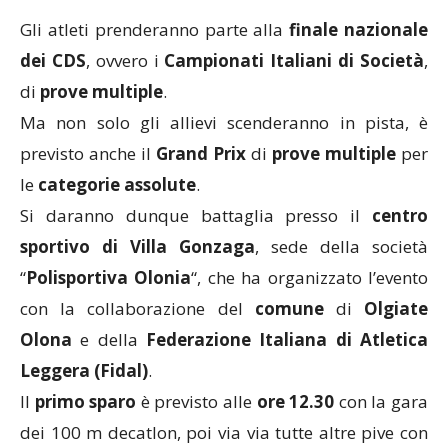
Gli atleti prenderanno parte alla
finale nazionale
dei CDS
, ovvero i
Campionati Italiani di Società
,
di
prove
multiple
.
Ma non solo gli allievi scenderanno in pista, è
previsto anche il
Grand Prix
di
prove multiple
per
le
categorie
assolute
.
Si daranno dunque battaglia presso il
centro
sportivo di Villa Gonzaga
, sede della società
“
Polisportiva Olonia
“, che ha organizzato l’evento
con la collaborazione del
comune
di
Olgiate
Olona
e della
Federazione Italiana di Atletica
Leggera (F
idal)
.
Il
primo sparo
è previsto alle
ore 12.30
con la gara
dei 100 m decatlon, poi via via tutte altre pive con