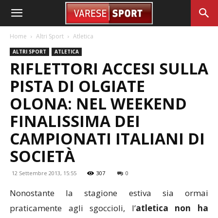
Home
Altri Sport
Atletica
ALTRI SPORT
ATLETICA
RIFLETTORI ACCESI SULLA
PISTA DI OLGIATE
OLONA: NEL WEEKEND
FINALISSIMA DEI
CAMPIONATI ITALIANI DI
SOCIETÀ
12 Settembre 2013, 15:55
307
0
Nonostante la stagione estiva sia ormai
praticamente agli sgoccioli, l’
atletica non ha