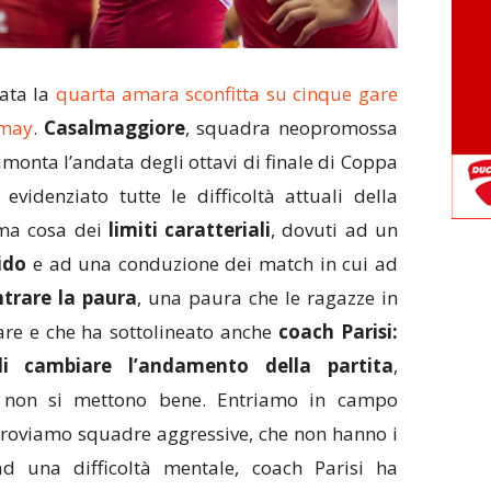
vata la
quarta amara sconfitta su cinque gare
amay
.
Casalmaggiore
, squadra neopromossa
 rimonta l’andata degli ottavi di finale di Coppa
 evidenziato tutte le difficoltà attuali della
ima cosa dei
limiti caratteriali
, dovuti ad un
ido
e ad una conduzione dei match in cui ad
trare la paura
, una paura che le ragazze in
re e che ha sottolineato anche
coach Parisi:
i cambiare l’andamento della partita
,
e non si mettono bene. Entriamo in campo
 troviamo squadre aggressive, che non hanno i
 ad una difficoltà mentale, coach Parisi ha