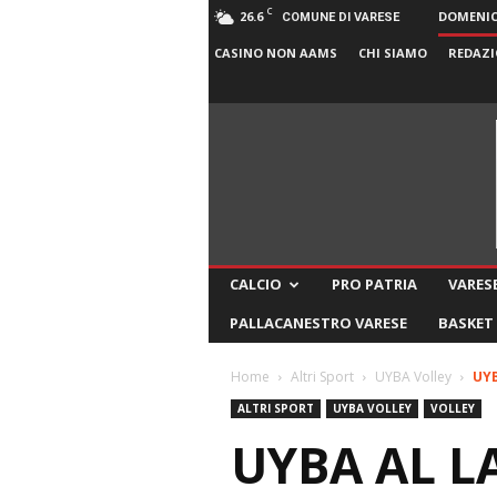
C
26.6
DOMENICA
COMUNE DI VARESE
CASINO NON AAMS
CHI SIAMO
REDAZI
CALCIO
PRO PATRIA
VARESE
PALLACANESTRO VARESE
BASKET
Home
Altri Sport
UYBA Volley
UYB
ALTRI SPORT
UYBA VOLLEY
VOLLEY
UYBA AL L