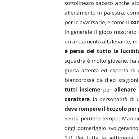
sottolineato sabato anche alc
allenamento in palestra, com
per le avversarie, e come il
con
In generale il gioco mostrat
un andamento altalenante, in
è persa del tutto la lucidi
squadra è molto giovane, ha a
guida attenta ed esperta di 
biancorossa da dieci stagioni
tutti insieme
per
allenare 
carattere
, la personalità d
deve rompere il bozzolo per p
Senza perdere tempo, Marcon
oggi pomeriggio svolgeranno
17). Per tutta la settimana