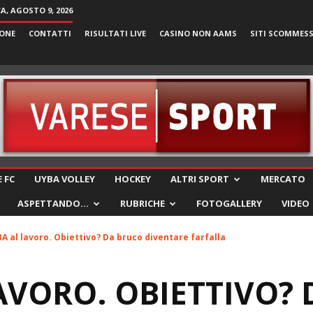
, AGOSTO 9, 2026
ONE
CONTATTI
RISULTATI LIVE
CASINO NON AAMS
SITI SCOMMES
VareseSport
 FC
UYBA VOLLEY
HOCKEY
ALTRI SPORT
MERCATO
ASPETTANDO…
RUBRICHE
FOTOGALLERY
VIDEO
A al lavoro. Obiettivo? Da bruco diventare farfalla
AVORO. OBIETTIVO?