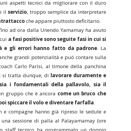
uni aspetti tecnici da migliorare con il duro
e il
servizio
, troppo semplice da interpretare
trattacco
che appare piuttosto deficitario.
o fino ad ora dalla Unendo Yamamay ha avuto
 cui
a fasi positive sono seguite fasi in cui si
tà e gli errori hanno fatto da padrone
. La
nche grandi potenzialità e può contare sulla
coach Carlo Parisi, al timone della panchina
; si tratta dunque, di
lavorare duramente e
sia i fondamentali della pallavolo, sia il
i un gruppo che è ancora
come un bruco che
oi spiccare il volo e diventare farfalla
.
 e compagne hanno già ripreso le sedute e
 una sessione di palla al Palayamamay (ore
, lo staff tecnico ha programmato un doppio